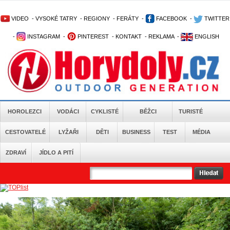
VIDEO
-
VYSOKÉ TATRY
-
REGIONY
-
FERÁTY
-
FACEBOOK
-
TWITTER
-
INSTAGRAM
-
PINTEREST
-
KONTAKT
-
REKLAMA
-
ENGLISH
HOROLEZCI
VODÁCI
CYKLISTÉ
BĚŽCI
TURISTÉ
CESTOVATELÉ
LYŽAŘI
DĚTI
BUSINESS
TEST
MÉDIA
ZDRAVÍ
JÍDLO A PITÍ