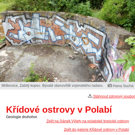
Miškovice, Zabitý kopec. Bývalé stanoviště vojenského radaru.
Hana Suchá
Stáhnout zdrojový soubor
Křídové ostrovy v Polabí
Geologie druhohor.
Zpět na článek Výlety na polabské tropické ostrovy
Zpět do galerie Křídové ostrovy v Polabí