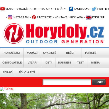
VIDEO
-
VYSOKÉ TATRY
-
REGIONY
-
FERÁTY
-
FACEBOOK
-
TWITTER
-
INSTAGRAM
-
PINTEREST
-
KONTAKT
-
REKLAMA
-
ENGLISH
HOROLEZCI
VODÁCI
CYKLISTÉ
BĚŽCI
TURISTÉ
CESTOVATELÉ
LYŽAŘI
DĚTI
BUSINESS
TEST
MÉDIA
ZDRAVÍ
JÍDLO A PITÍ