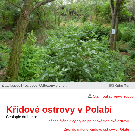
Zlatý kopec Přezletice. Odtěžený vrchol.
Kuba Turek
Stáhnout zdrojový soubor
Křídové ostrovy v Polabí
Geologie druhohor.
Zpět na článek Výlety na polabské tropické ostrovy
Zpět do galerie Křídové ostrovy v Polabí