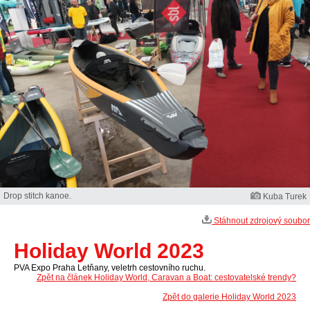
Drop stitch kanoe.
Kuba Turek
Stáhnout zdrojový soubor
Holiday World 2023
PVA Expo Praha Letňany, veletrh cestovního ruchu.
Zpět na článek Holiday World, Caravan a Boat: cestovatelské trendy?
Zpět do galerie Holiday World 2023