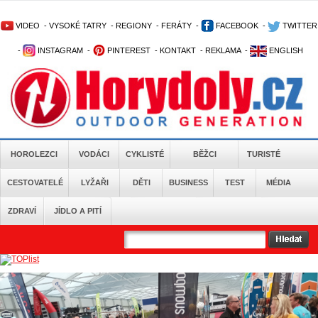
VIDEO
-
VYSOKÉ TATRY
-
REGIONY
-
FERÁTY
-
FACEBOOK
-
TWITTER
-
INSTAGRAM
-
PINTEREST
-
KONTAKT
-
REKLAMA
-
ENGLISH
HOROLEZCI
VODÁCI
CYKLISTÉ
BĚŽCI
TURISTÉ
CESTOVATELÉ
LYŽAŘI
DĚTI
BUSINESS
TEST
MÉDIA
ZDRAVÍ
JÍDLO A PITÍ