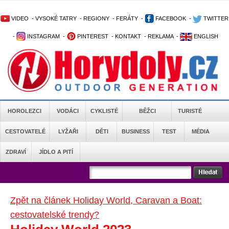
VIDEO
-
VYSOKÉ TATRY
-
REGIONY
-
FERÁTY
-
FACEBOOK
-
TWITTER
-
INSTAGRAM
-
PINTEREST
-
KONTAKT
-
REKLAMA
-
ENGLISH
HOROLEZCI
VODÁCI
CYKLISTÉ
BĚŽCI
TURISTÉ
CESTOVATELÉ
LYŽAŘI
DĚTI
BUSINESS
TEST
MÉDIA
ZDRAVÍ
JÍDLO A PITÍ
Zpět na článek Holiday World, Caravan a Boat:
cestovatelské trendy?