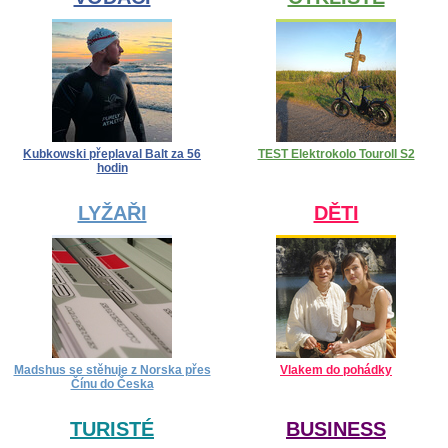
Kubkowski přeplaval Balt za 56
TEST Elektrokolo Touroll S2
hodin
LYŽAŘI
DĚTI
Madshus se stěhuje z Norska přes
Vlakem do pohádky
Čínu do Česka
TURISTÉ
BUSINESS