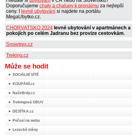
Hledáte si
ubytování
v ČR nebo na Slovensku?
Doporučujeme
chaty a chalupy k pronájmu
za nejlepší
ceny. I
levné ubytování
si najdete na portálu
MegaUbytko.cz.
CHORVATSKO 2024
levné ubytování v apartmánech a
pokojích po celém Jadranu bez provize cestovkám.
Snowtrex.cz
Treking.cz
Může se hodit
SOCIÁLNÍ SÍTĚ
KOUPÁNÍ.cz
NašeBrdy.cz
Trekingová OBUV
DESÍTKA.cz
Počasí na webu
Lezecké stěny