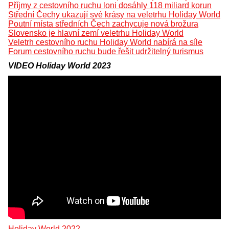
Příjmy z cestovního ruchu loni dosáhly 118 miliard korun
Střední Čechy ukazují své krásy na veletrhu Holiday World
Poutní místa středních Čech zachycuje nová brožura
Slovensko je hlavní zemí veletrhu Holiday World
Veletrh cestovního ruchu Holiday World nabírá na síle
Forum cestovního ruchu bude řešit udržitelný turismus
VIDEO Holiday World 2023
Holiday World 2022