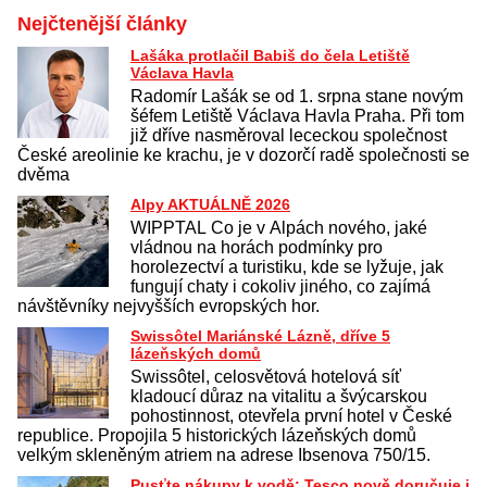
Nejčtenější články
Lašáka protlačil Babiš do čela Letiště
Václava Havla
Radomír Lašák se od 1. srpna stane novým
šéfem Letiště Václava Havla Praha. Při tom
již dříve nasměroval lececkou společnost
České areolinie ke krachu, je v dozorčí radě společnosti se
dvěma
Alpy AKTUÁLNĚ 2026
WIPPTAL Co je v Alpách nového, jaké
vládnou na horách podmínky pro
horolezectví a turistiku, kde se lyžuje, jak
fungují chaty i cokoliv jiného, co zajímá
návštěvníky nejvyšších evropských hor.
Swissôtel Mariánské Lázně, dříve 5
lázeňských domů
Swissôtel, celosvětová hotelová síť
kladoucí důraz na vitalitu a švýcarskou
pohostinnost, otevřela první hotel v České
republice. Propojila 5 historických lázeňských domů
velkým skleněným atriem na adrese Ibsenova 750/15.
Pusťte nákupy k vodě: Tesco nově doručuje i