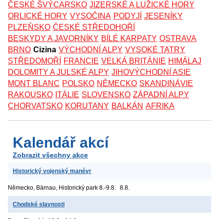
ČESKÉ ŠVÝCARSKO
JIZERSKÉ A LUŽICKÉ HORY
ORLICKÉ HORY
VYSOČINA
PODYJÍ
JESENÍKY
PLZEŇSKO
ČESKÉ STŘEDOHOŘÍ
BESKYDY A JAVORNÍKY
BÍLÉ KARPATY
OSTRAVA
BRNO
Cizina
VÝCHODNÍ ALPY
VYSOKÉ TATRY
STŘEDOMOŘÍ
FRANCIE
VELKÁ BRITÁNIE
HIMÁLAJ
DOLOMITY A JULSKÉ ALPY
JIHOVÝCHODNÍ ASIE
MONT BLANC
POLSKO
NĚMECKO
SKANDINÁVIE
RAKOUSKO
ITÁLIE
SLOVENSKO
ZÁPADNÍ ALPY
CHORVATSKO
KORUTANY
BALKÁN
AFRIKA
Kalendář akcí
Zobrazit všechny akce
Historický vojenský manévr
Německo, Bärnau, Historický park
8.-9.8.
8.8.
Chodské slavnosti