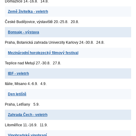
Domažlice
14.-16.8.
14.8.
Země živitelka - veletrh
České Budějovice, výstaviště
20.-25.8.
20.8.
Bonsaje - výstava
Praha, Botanická zahrada Univerzity Karlovy
24.-30.8.
24.8.
Mezinárodní horolezecký filmový festival
Teplice nad Metují
27.-30.8.
27.8.
IBF - veletrh
Itálie, Misano
4.-6.9.
4.9.
Den letiště
Praha, Letňany
5.9.
Zahrada Čech - veletrh
Litoměřice
11.-16.9.
11.9.
Vinohradské vinobraní