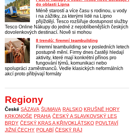
do oblasti Lipna
Méně starostí a více času s rodinou, u vody
i na zážitky, za kterými lidé na Lipno
přijíždějí. Tesco rozšiřuje dostupnost služby
Tesco Online Nákupy do jedné z nejoblíbenějších českých
dovolenkových destinací. Nově si mohou
8 trendů: firemní teambuilding
Firemní teambuilding se v posledních letech
postupně mění. Firmy dnes častěji hledají
aktivity, které mají konkrétní přínos pro
fungování týmů, komunikaci nebo
spolupráci zaměstnanců. Vedle klasických neformálních
akcí proto přibývají formáty
Regiony
České
SÁZAVA
ŠUMAVA
RALSKO
KRUŠNÉ HORY
KRKONOŠE
PRAHA
ČESKÝ A SLAVKOVSKÝ LES
BRDY
ČESKÝ KRAS A KŘIVOKLÁTSKO
POVLTAVÍ
JIŽNÍ ČECHY
POLABÍ
ČESKÝ RÁJ