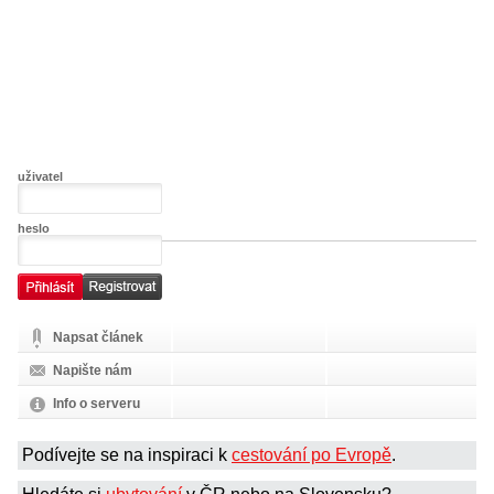
uživatel
heslo
Napsat článek
Napište nám
Info o serveru
Podívejte se na inspiraci k
cestování po Evropě
.