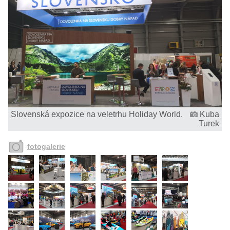
Slovenská expozice na veletrhu Holiday World.
Kuba
Turek
fotogalerie