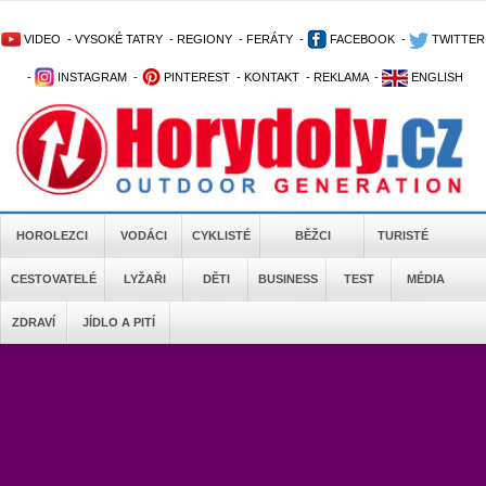
VIDEO
-
VYSOKÉ TATRY
-
REGIONY
-
FERÁTY
-
FACEBOOK
-
TWITTER
-
INSTAGRAM
-
PINTEREST
-
KONTAKT
-
REKLAMA
-
ENGLISH
HOROLEZCI
VODÁCI
CYKLISTÉ
BĚŽCI
TURISTÉ
CESTOVATELÉ
LYŽAŘI
DĚTI
BUSINESS
TEST
MÉDIA
ZDRAVÍ
JÍDLO A PITÍ