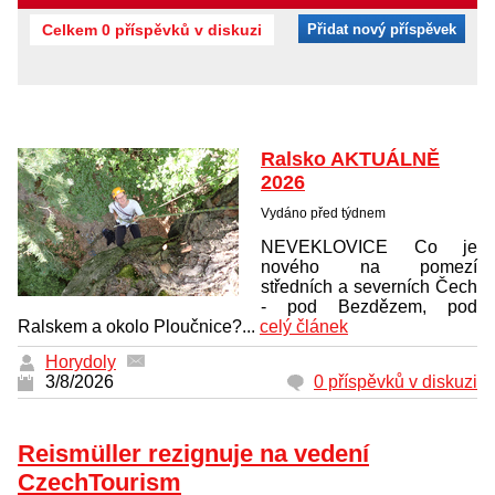
Celkem 0 příspěvků v diskuzi
Přidat nový příspěvek
Ralsko AKTUÁLNĚ
2026
Vydáno před týdnem
NEVEKLOVICE Co je
nového na pomezí
středních a severních Čech
- pod Bezdězem, pod
Ralskem a okolo Ploučnice?...
celý článek
Horydoly
3/8/2026
0 příspěvků v diskuzi
Reismüller rezignuje na vedení
CzechTourism