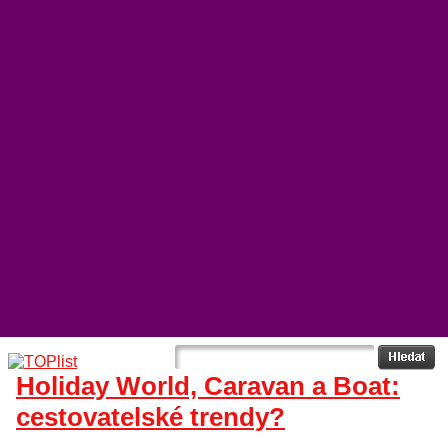
Holiday World, Caravan a Boat:
cestovatelské trendy?