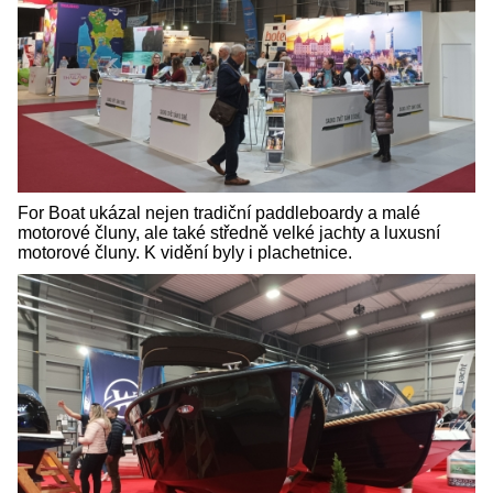
For Boat ukázal nejen tradiční paddleboardy a malé
motorové čluny, ale také středně velké jachty a luxusní
motorové čluny. K vidění byly i plachetnice.