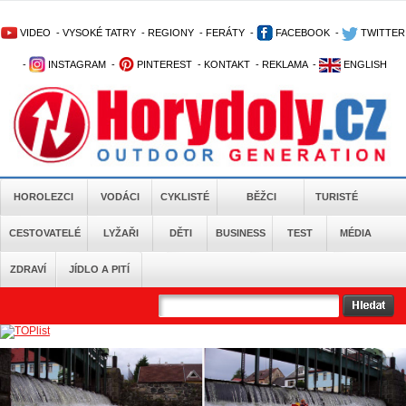
VIDEO
-
VYSOKÉ TATRY
-
REGIONY
-
FERÁTY
-
FACEBOOK
-
TWITTER
-
INSTAGRAM
-
PINTEREST
-
KONTAKT
-
REKLAMA
-
ENGLISH
HOROLEZCI
VODÁCI
CYKLISTÉ
BĚŽCI
TURISTÉ
CESTOVATELÉ
LYŽAŘI
DĚTI
BUSINESS
TEST
MÉDIA
ZDRAVÍ
JÍDLO A PITÍ