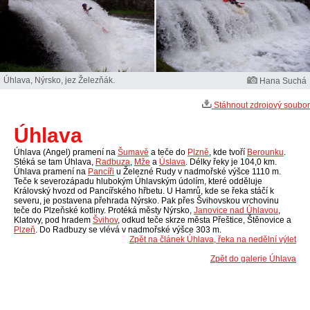
Úhlava, Nýrsko, jez Železňák.
Hana Suchá
Stáhnout zdrojový soubor
Úhlava
Úhlava (Angel) pramení na
Šumavě
a teče do
Plzně
, kde tvoří
Berounku
.
Stéká se tam Úhlava,
Radbuza
,
Mže
a
Úslava
. Délky řeky je 104,0 km.
Úhlava pramení na
Pancíři
u Železné Rudy v nadmořské výšce 1110 m.
Teče k severozápadu hlubokým Úhlavským údolím, které odděluje
Královský hvozd od Pancířského hřbetu. U Hamrů, kde se řeka stáčí k
severu, je postavena přehrada Nýrsko. Pak přes Švihovskou vrchovinu
teče do Plzeňské kotliny. Protéká městy Nýrsko,
Janovice nad Úhlavou
,
Klatovy, pod hradem
Švihov
, odkud teče skrze města Přeštice, Štěnovice a
Plzeň
. Do Radbuzy se vlévá v nadmořské výšce 303 m.
Zpět na článek Úhlava, řeka na nedělní výlet
Zpět do galerie Úhlava