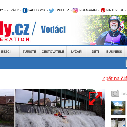
NY
-
FERÁTY
-
FACEBOOK
-
TWITTER
-
INSTAGRAM
-
PINTEREST
BĚŽCI
TURISTÉ
CESTOVATELÉ
LYŽAŘI
DĚTI
BUSINESS
Zpět na čl
fo