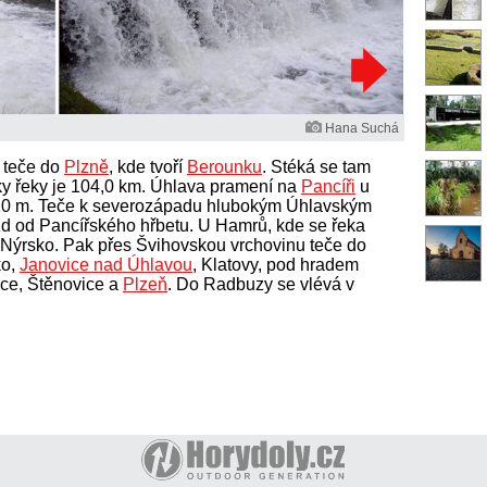
Hana Suchá
 teče do
Plzně
, kde tvoří
Berounku
. Stéká se tam
ky řeky je 104,0 km. Úhlava pramení na
Pancíři
u
10 m. Teče k severozápadu hlubokým Úhlavským
zd od Pancířského hřbetu. U Hamrů, kde se řeka
a Nýrsko. Pak přes Švihovskou vrchovinu teče do
ko,
Janovice nad Úhlavou
, Klatovy, pod hradem
ice, Štěnovice a
Plzeň
. Do Radbuzy se vlévá v