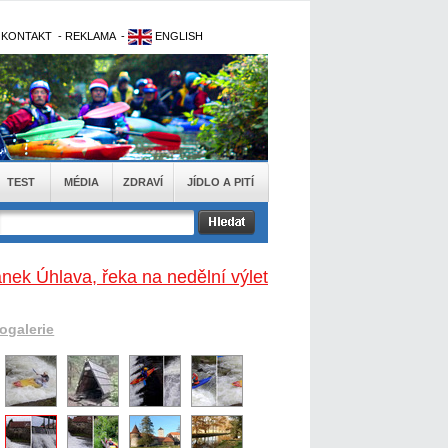
-
KONTAKT
-
REKLAMA
-
ENGLISH
TEST
MÉDIA
ZDRAVÍ
JÍDLO A PITÍ
ánek Úhlava, řeka na nedělní výlet
togalerie