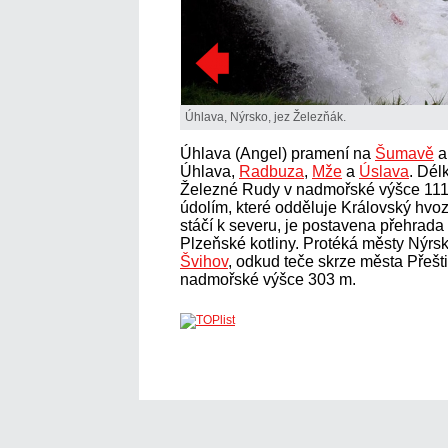
Úhlava, Nýrsko, jez Železňák.
Úhlava (Angel) pramení na
Šumavě
a
Úhlava,
Radbuza
,
Mže
a
Úslava
. Dél
Železné Rudy v nadmořské výšce 11
údolím, které odděluje Královský hvo
stáčí k severu, je postavena přehrad
Plzeňské kotliny. Protéká městy Nýrs
Švihov
, odkud teče skrze města Přešt
nadmořské výšce 303 m.