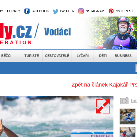
NY
-
FERÁTY
-
FACEBOOK
-
TWITTER
-
INSTAGRAM
-
PINTEREST
BĚŽCI
TURISTÉ
CESTOVATELÉ
LYŽAŘI
DĚTI
BUSINESS
Zpět na článek Kajakář Pr
fo