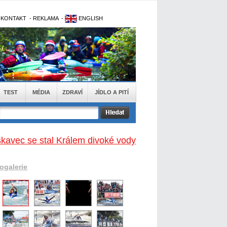
-
KONTAKT
-
REKLAMA
-
ENGLISH
TEST
MÉDIA
ZDRAVÍ
JÍDLO A PITÍ
skavec se stal Králem divoké vody
togalerie