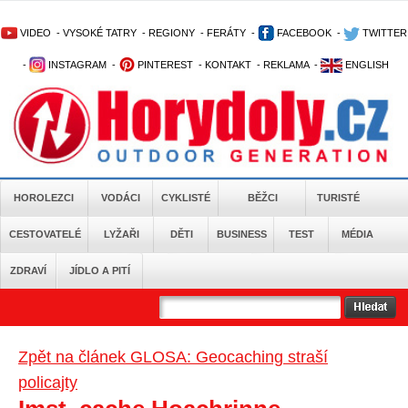
VIDEO
-
VYSOKÉ TATRY
-
REGIONY
-
FERÁTY
-
FACEBOOK
-
TWITTER
-
INSTAGRAM
-
PINTEREST
-
KONTAKT
-
REKLAMA
-
ENGLISH
HOROLEZCI
VODÁCI
CYKLISTÉ
BĚŽCI
TURISTÉ
CESTOVATELÉ
LYŽAŘI
DĚTI
BUSINESS
TEST
MÉDIA
ZDRAVÍ
JÍDLO A PITÍ
Zpět na článek GLOSA: Geocaching straší
policajty