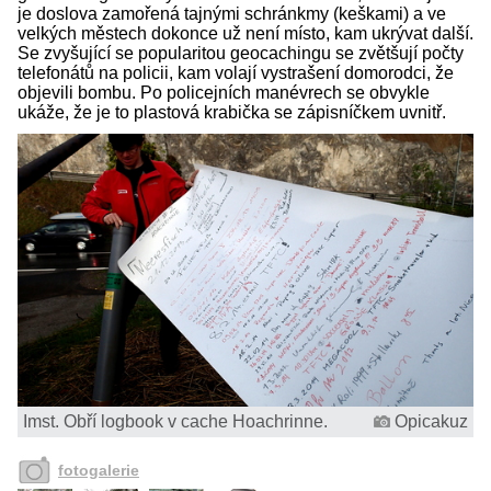
je doslova zamořená tajnými schránkmy (keškami) a ve
velkých městech dokonce už není místo, kam ukrývat další.
Se zvyšující se popularitou geocachingu se zvětšují počty
telefonátů na policii, kam volají vystrašení domorodci, že
objevili bombu. Po policejních manévrech se obvykle
ukáže, že je to plastová krabička se zápisníčkem uvnitř.
Imst. Obří logbook v cache Hoachrinne.
Opicakuz
fotogalerie