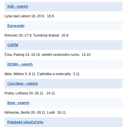
Kůň - veletrh
Lysá nad Labem
18.-20.9.
18.9.
Eurorando
Klínovec
20.-27.9. Turistický festival
20.9.
COITM
Čína, Peking
14.-16.10. veletrh cestovního ruchu
14.10.
EICMA - veletrh
Itálie, Miláno
5.-8.11. Cyklistika a motocykly
5.11.
Czechbus - veletrh
Praha, Letňany
24.-26.11.
24.11.
Boot - veletrh
Německo, Berlín
26.-29.11. Lodě
26.11.
Polabské vánoční trhy