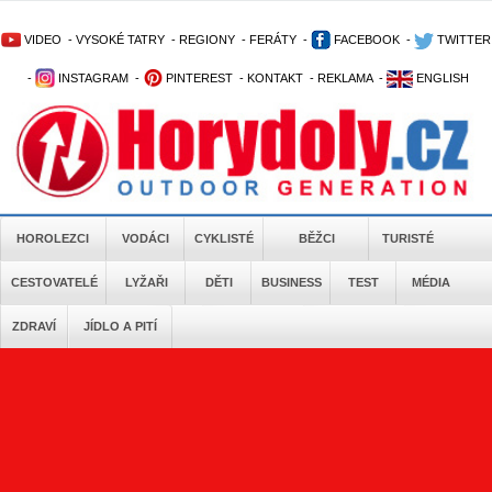
VIDEO
-
VYSOKÉ TATRY
-
REGIONY
-
FERÁTY
-
FACEBOOK
-
TWITTER
-
INSTAGRAM
-
PINTEREST
-
KONTAKT
-
REKLAMA
-
ENGLISH
HOROLEZCI
VODÁCI
CYKLISTÉ
BĚŽCI
TURISTÉ
CESTOVATELÉ
LYŽAŘI
DĚTI
BUSINESS
TEST
MÉDIA
ZDRAVÍ
JÍDLO A PITÍ