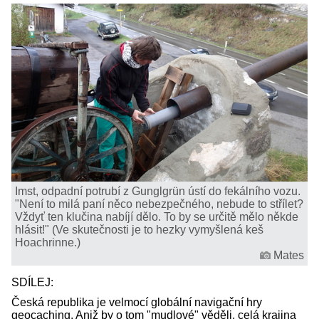
Imst, odpadní potrubí z Gunglgrün ústí do fekálního vozu.
"Není to milá paní něco nebezpečného, nebude to střílet?
Vždyť ten klučina nabíjí dělo. To by se určitě mělo někde
hlásit!" (Ve skutečnosti je to hezky vymyšlená keš
Hoachrinne.)
Mates
SDÍLEJ:
Česká republika je velmocí globální navigační hry
geocaching. Aniž by o tom "mudlové" věděli, celá krajina