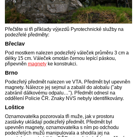
Přečtěte si tři příklady výjezdů Pyrotechnické služby na
podezřelé předměty:
Břeclav
Pod mostkem nalezen podezřelý váleček průměru 3 cm a
délky 15 cm. Váleček omotán černou lepící páskou,
připevněn
magnety
ke konstrukci.
Brno
Podezřelý předmět nalezen ve VTA. Předmět byl upevněn
magnety. Nálezce jej sejmul a zabalil do alobalu ("aby
zabránil dálkovému odpalu…"). Předmět odnesl na
oddělení Policie ČR. Znaky NVS nebyly identifikovány.
Loštice
Oznamovatelka pozorovala tři muže, jak v prostoru
zastávky ukládají podezřelý předmět. Předmět byl
upevněn magnety, oznamovatelka s ním po odchodu
podezřelých mužů manipulovala a shodila jej na