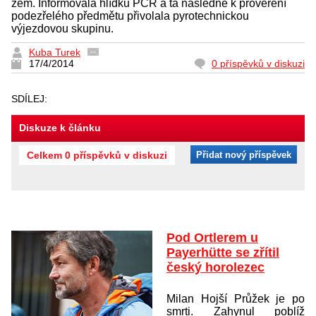
zem. Informovala hlídku PČR a ta následně k prověření
podezřelého předmětu přivolala pyrotechnickou
výjezdovou skupinu.
Kuba Turek
17/4/2014
0 příspěvků v diskuzi
SDÍLEJ:
Diskuze k článku
Celkem 0 příspěvků v diskuzi
Přidat nový příspěvek
Pod Ortlerem u
Payerhütte se zřítil
český horolezec
Milan Hojší Průžek je po
smrti. Zahynul poblíž