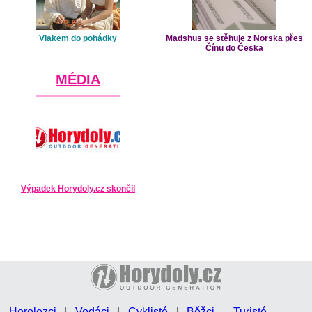
Vlakem do pohádky
Madshus se stěhuje z Norska přes
Čínu do Česka
MÉDIA
Výpadek Horydoly.cz skončil
Horolezci
Vodáci
Cyklisté
Běžci
Turisté