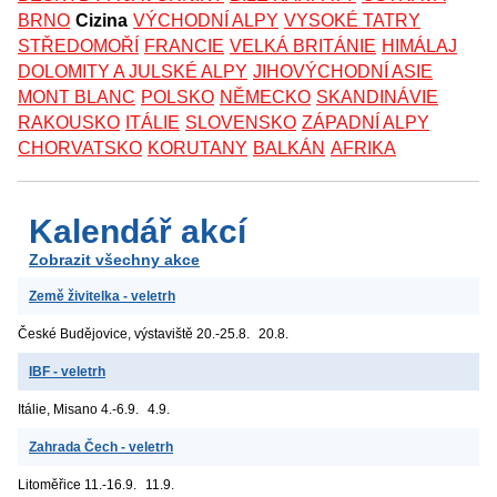
BRNO
Cizina
VÝCHODNÍ ALPY
VYSOKÉ TATRY
STŘEDOMOŘÍ
FRANCIE
VELKÁ BRITÁNIE
HIMÁLAJ
DOLOMITY A JULSKÉ ALPY
JIHOVÝCHODNÍ ASIE
MONT BLANC
POLSKO
NĚMECKO
SKANDINÁVIE
RAKOUSKO
ITÁLIE
SLOVENSKO
ZÁPADNÍ ALPY
CHORVATSKO
KORUTANY
BALKÁN
AFRIKA
Kalendář akcí
Zobrazit všechny akce
Země živitelka - veletrh
České Budějovice, výstaviště
20.-25.8.
20.8.
IBF - veletrh
Itálie, Misano
4.-6.9.
4.9.
Zahrada Čech - veletrh
Litoměřice
11.-16.9.
11.9.