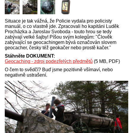
Situace je tak vážná, že Policie vydala pro policisty
manuál, o co vlastně jde. Zpracovali ho kapitáni Luděk
Procházka a Jaroslav Svoboda - touto hrou se tedy
zabývají velké šajby! Píšou svým kolegům: "Člověk
zabývající se geocachingem bývá označován slovem
geocacher, česky též geokačer nebo prostě kačer."
Stáhněte DOKUMENT:
Geocaching - zdroj podezřelých předmětů
(5 MB, PDF)
O čem to svědčí? Buď jsme pozitivně všímaví, nebo
negativně ustrašení.