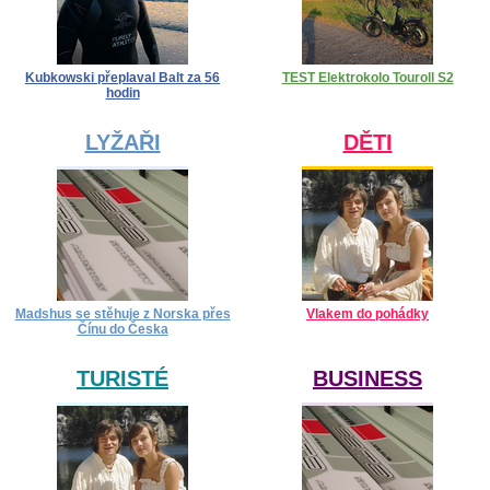
Kubkowski přeplaval Balt za 56
TEST Elektrokolo Touroll S2
hodin
LYŽAŘI
DĚTI
Madshus se stěhuje z Norska přes
Vlakem do pohádky
Čínu do Česka
TURISTÉ
BUSINESS