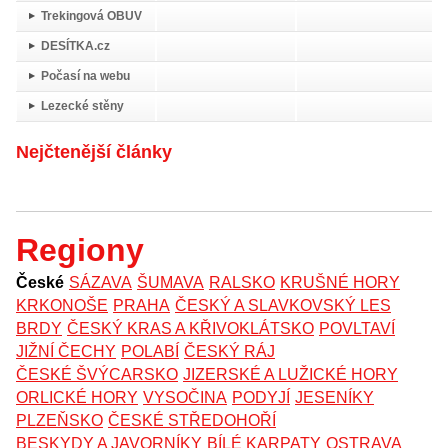
Trekingová OBUV
DESÍTKA.cz
Počasí na webu
Lezecké stěny
Nejčtenější články
Regiony
České
SÁZAVA
ŠUMAVA
RALSKO
KRUŠNÉ HORY
KRKONOŠE
PRAHA
ČESKÝ A SLAVKOVSKÝ LES
BRDY
ČESKÝ KRAS A KŘIVOKLÁTSKO
POVLTAVÍ
JIŽNÍ ČECHY
POLABÍ
ČESKÝ RÁJ
ČESKÉ ŠVÝCARSKO
JIZERSKÉ A LUŽICKÉ HORY
ORLICKÉ HORY
VYSOČINA
PODYJÍ
JESENÍKY
PLZEŇSKO
ČESKÉ STŘEDOHOŘÍ
BESKYDY A JAVORNÍKY
BÍLÉ KARPATY
OSTRAVA