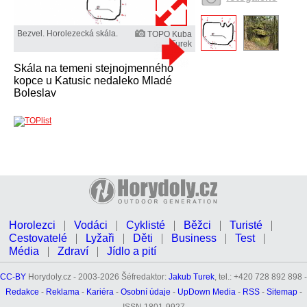
Bezvel. Horolezecká skála.
TOPO Kuba
Turek
Skála na temeni stejnojmenného
kopce u Katusic nedaleko Mladé
Boleslav
Horolezci
Vodáci
Cyklisté
Běžci
Turisté
Cestovatelé
Lyžaři
Děti
Business
Test
Média
Zdraví
Jídlo a pití
CC-BY
Horydoly.cz - 2003-2026 Šéfredaktor:
Jakub Turek
, tel.: +420 728 892 898 -
Redakce
-
Reklama
-
Kariéra
-
Osobní údaje
-
UpDown Media
-
RSS
-
Sitemap
-
ISSN 1801-9927