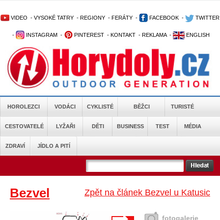
VIDEO
-
VYSOKÉ TATRY
-
REGIONY
-
FERÁTY
-
FACEBOOK
-
TWITTER
-
INSTAGRAM
-
PINTEREST
-
KONTAKT
-
REKLAMA
-
ENGLISH
HOROLEZCI
VODÁCI
CYKLISTÉ
BĚŽCI
TURISTÉ
CESTOVATELÉ
LYŽAŘI
DĚTI
BUSINESS
TEST
MÉDIA
ZDRAVÍ
JÍDLO A PITÍ
Bezvel
Zpět na článek Bezvel u Katusic
fotogalerie