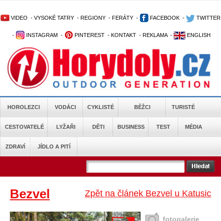
VIDEO
-
VYSOKÉ TATRY
-
REGIONY
-
FERÁTY
-
FACEBOOK
-
TWITTER
-
INSTAGRAM
-
PINTEREST
-
KONTAKT
-
REKLAMA
-
ENGLISH
HOROLEZCI
VODÁCI
CYKLISTÉ
BĚŽCI
TURISTÉ
CESTOVATELÉ
LYŽAŘI
DĚTI
BUSINESS
TEST
MÉDIA
ZDRAVÍ
JÍDLO A PITÍ
Bezvel
Zpět na článek Bezvel u Katusic
fotogalerie