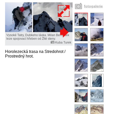
fotogalerie
Vysoké Tatry, Dubkeho lávka. Milan Bernášek
leze spojovací hřeben od Žlté steny.
Kuba Turek
Horolezecká trasa na Stredohrot /
Prostredný hrot.