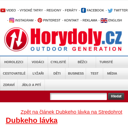
VIDEO
-
VYSOKÉ TATRY
-
REGIONY
-
FERÁTY
-
FACEBOOK
-
TWITTER
-
INSTAGRAM
-
PINTEREST
-
KONTAKT
-
REKLAMA
-
ENGLISH
HOROLEZCI
VODÁCI
CYKLISTÉ
BĚŽCI
TURISTÉ
CESTOVATELÉ
LYŽAŘI
DĚTI
BUSINESS
TEST
MÉDIA
ZDRAVÍ
JÍDLO A PITÍ
Zpět na článek Dubkeho lávka na Stredohrot
Dubkeho lávka