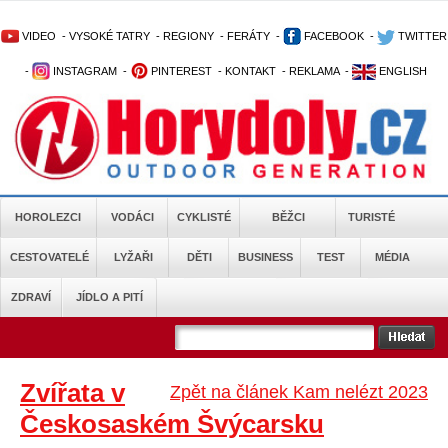
VIDEO
-
VYSOKÉ TATRY
-
REGIONY
-
FERÁTY
-
FACEBOOK
-
TWITTER
-
INSTAGRAM
-
PINTEREST
-
KONTAKT
-
REKLAMA
-
ENGLISH
HOROLEZCI
VODÁCI
CYKLISTÉ
BĚŽCI
TURISTÉ
CESTOVATELÉ
LYŽAŘI
DĚTI
BUSINESS
TEST
MÉDIA
ZDRAVÍ
JÍDLO A PITÍ
Zvířata v
Zpět na článek Kam nelézt 2023
Českosaském Švýcarsku