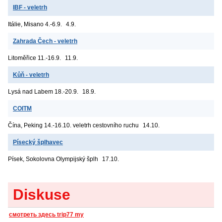
IBF - veletrh
Itálie, Misano
4.-6.9.
4.9.
Zahrada Čech - veletrh
Litoměřice
11.-16.9.
11.9.
Kůň - veletrh
Lysá nad Labem
18.-20.9.
18.9.
COITM
Čína, Peking
14.-16.10. veletrh cestovního ruchu
14.10.
Písecký šplhavec
Písek, Sokolovna
Olympijský šplh
17.10.
Diskuse
смотреть здесь trip77 my