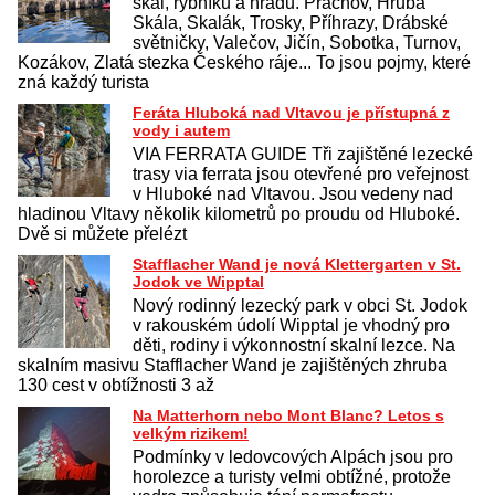
skal, rybníků a hradů. Prachov, Hrubá
Skála, Skalák, Trosky, Příhrazy, Drábské
světničky, Valečov, Jičín, Sobotka, Turnov,
Kozákov, Zlatá stezka Českého ráje... To jsou pojmy, které
zná každý turista
Feráta Hluboká nad Vltavou je přístupná z
vody i autem
VIA FERRATA GUIDE Tři zajištěné lezecké
trasy via ferrata jsou otevřené pro veřejnost
v Hluboké nad Vltavou. Jsou vedeny nad
hladinou Vltavy několik kilometrů po proudu od Hluboké.
Dvě si můžete přelézt
Stafflacher Wand je nová Klettergarten v St.
Jodok ve Wipptal
Nový rodinný lezecký park v obci St. Jodok
v rakouském údolí Wipptal je vhodný pro
děti, rodiny i výkonnostní skalní lezce. Na
skalním masivu Stafflacher Wand je zajištěných zhruba
130 cest v obtížnosti 3 až
Na Matterhorn nebo Mont Blanc? Letos s
velkým rizikem!
Podmínky v ledovcových Alpách jsou pro
horolezce a turisty velmi obtížné, protože