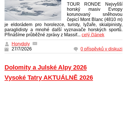
TOUR RONDE Nejvyšší
horský masiv Evropy
korunovaný sněhovou
čepicí Mont Blanc (4810 m)
je eldorádem pro horolezce, turisty, lyžaře, skialpinisty,
paraglidisty a mnohé další vyznavače horských sportů.
Přinášíme průběžné zprávy z Massif...
celý článek
Horydoly
27/7/2026
0 příspěvků v diskuzi
Dolomity a Julské Alpy 2026
Vysoké Tatry AKTUÁLNĚ 2026