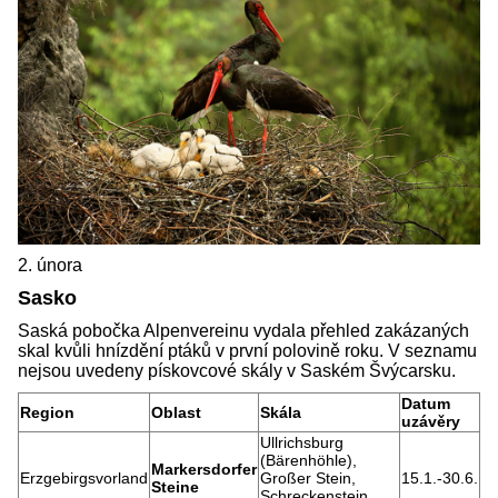
2. února
Sasko
Saská pobočka Alpenvereinu vydala přehled zakázaných
skal kvůli hnízdění ptáků v první polovině roku. V seznamu
nejsou uvedeny pískovcové skály v Saském Švýcarsku.
Datum
Region
Oblast
Skála
uzávěry
Ullrichsburg
(Bärenhöhle),
Markersdorfer
Erzgebirgsvorland
Großer Stein,
15.1.-30.6.
Steine
Schreckenstein