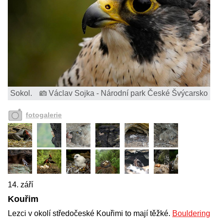
Sokol.
Václav Sojka - Národní park České Švýcarsko
fotogalerie
14. září
Kouřim
Lezci v okolí středočeské Kouřimi to mají těžké.
Bouldering