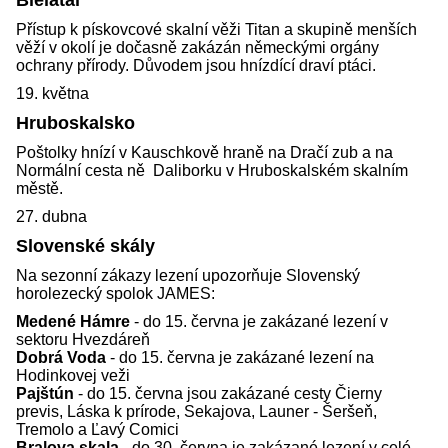
Bielatal
Přístup k pískovcové skalní věži Titan a skupině menších
věží v okolí je dočasně zakázán německými orgány
ochrany přírody. Důvodem jsou hnízdící draví ptáci.
19. května
Hruboskalsko
Poštolky hnízí v Kauschkově hraně na Dračí zub a na
Normální cesta ně Daliborku v Hruboskalském skalním
městě.
27. dubna
Slovenské skály
Na sezonní zákazy lezení upozorňuje Slovenský
horolezecký spolok JAMES:
Medené Hámre
- do 15. června je zakázané lezení v
sektoru Hvezdáreň
Dobrá Voda
- do 15. června je zakázané lezení na
Hodinkovej veži
Pajštún
- do 15. června jsou zakázané cesty Čierny
previs, Láska k prírode, Sekajova, Launer - Šeršeň,
Tremolo a Ľavý Comici
Bralova skala
- do 30. června je zakázané lezení v celé