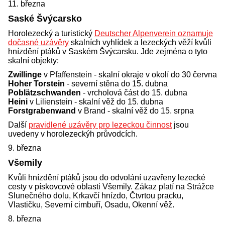
11. března
Saské Švýcarsko
Horolezecký a turistický
Deutscher Alpenverein oznamuje
dočasné uzávěry
skalních vyhlídek a lezeckých věží kvůli
hnízdění ptáků v Saském Švýcarsku. Jde zejména o tyto
skalní objekty:
Zwillinge
v Pfaffenstein - skalní okraje v okolí do 30 června
Hoher Torstein
- severní stěna do 15. dubna
Poblätzschwanden
- vrcholová část do 15. dubna
Heini
v Lilienstein - skalní věž do 15. dubna
Forstgrabenwand
v Brand - skalní věž do 15. srpna
Další
pravidlené uzávěry pro lezeckou činnost
jsou
uvedeny v horolezeckýh průvodcích.
9. března
Všemily
Kvůli hnízdění ptáků jsou do odvolání uzavřeny lezecké
cesty v pískovcové oblasti Všemily. Zákaz platí na Strážce
Slunečného dolu, Krkavčí hnízdo, Čtvrtou pracku,
Vlastičku, Severní cimbuří, Osadu, Okenní věž.
8. března