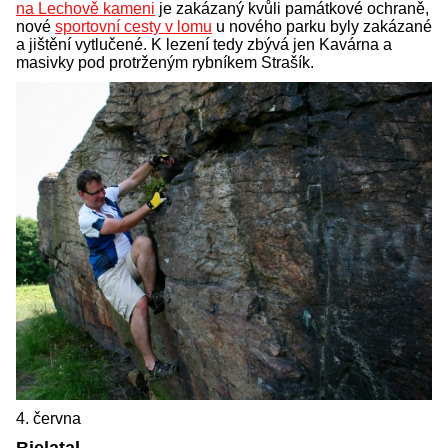
na Lechově kameni
je zakázaný kvůli památkové ochraně,
nové
sportovní cesty v lomu
u nového parku byly zakázané
a jištění vytlučené. K lezení tedy zbývá jen Kavárna a
masivky pod protrženým rybníkem Strašík.
4. června