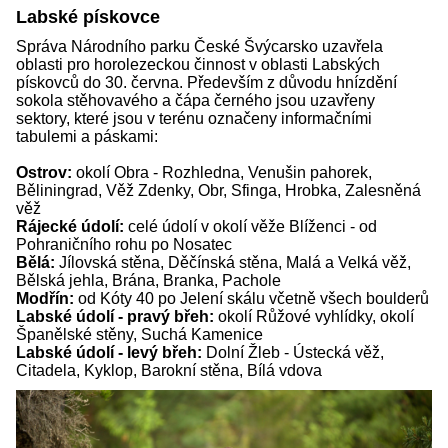
Labské pískovce
Správa Národního parku České Švýcarsko uzavřela
oblasti pro horolezeckou činnost v oblasti Labských
pískovců do 30. června. Především z důvodu hnízdění
sokola stěhovavého a čápa černého jsou uzavřeny
sektory, které jsou v terénu označeny informačními
tabulemi a páskami:
Ostrov:
okolí Obra - Rozhledna, Venušin pahorek,
Běliningrad, Věž Zdenky, Obr, Sfinga, Hrobka, Zalesněná
věž
Rájecké údolí:
celé údolí v okolí věže Blíženci - od
Pohraničního rohu po Nosatec
Bělá:
Jílovská stěna, Děčínská stěna, Malá a Velká věž,
Bělská jehla, Brána, Branka, Pachole
Modřín:
od Kóty 40 po Jelení skálu včetně všech boulderů
Labské údolí - pravý břeh:
okolí Růžové vyhlídky, okolí
Španělské stěny, Suchá Kamenice
Labské údolí - levý břeh:
Dolní Žleb - Ústecká věž,
Citadela, Kyklop, Barokní stěna, Bílá vdova