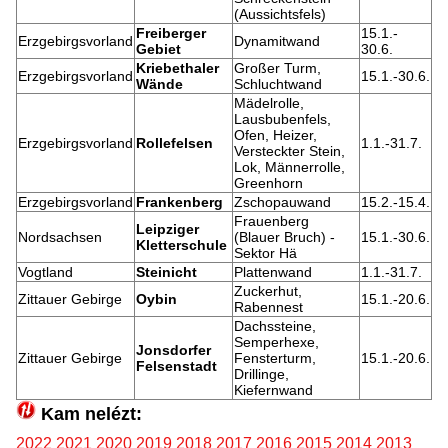
(Aussichtsfels)
Freiberger
15.1.-
Erzgebirgsvorland
Dynamitwand
Gebiet
30.6.
Kriebethaler
Großer Turm,
Erzgebirgsvorland
15.1.-30.6.
Wände
Schluchtwand
Mädelrolle,
Lausbubenfels,
Ofen, Heizer,
Erzgebirgsvorland
Rollefelsen
1.1.-31.7.
Versteckter Stein,
Lok, Männerrolle,
Greenhorn
Erzgebirgsvorland
Frankenberg
Zschopauwand
15.2.-15.4.
Frauenberg
Leipziger
Nordsachsen
(Blauer Bruch) -
15.1.-30.6.
Kletterschule
Sektor Hä
Vogtland
Steinicht
Plattenwand
1.1.-31.7.
Zuckerhut,
Zittauer Gebirge
Oybin
15.1.-20.6.
Rabennest
Dachssteine,
Semperhexe,
Jonsdorfer
Zittauer Gebirge
Fensterturm,
15.1.-20.6.
Felsenstadt
Drillinge,
Kiefernwand
Kam nelézt:
2022
2021
2020
2019
2018
2017
2016
2015
2014
2013