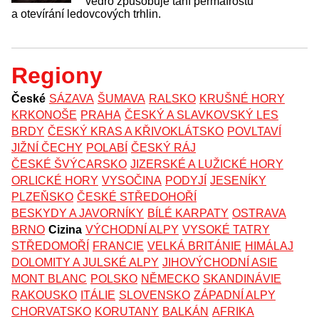
vedro způsobuje tání permafrostu
a otevírání ledovcových trhlin.
Regiony
České
SÁZAVA
ŠUMAVA
RALSKO
KRUŠNÉ HORY
KRKONOŠE
PRAHA
ČESKÝ A SLAVKOVSKÝ LES
BRDY
ČESKÝ KRAS A KŘIVOKLÁTSKO
POVLTAVÍ
JIŽNÍ ČECHY
POLABÍ
ČESKÝ RÁJ
ČESKÉ ŠVÝCARSKO
JIZERSKÉ A LUŽICKÉ HORY
ORLICKÉ HORY
VYSOČINA
PODYJÍ
JESENÍKY
PLZEŇSKO
ČESKÉ STŘEDOHOŘÍ
BESKYDY A JAVORNÍKY
BÍLÉ KARPATY
OSTRAVA
BRNO
Cizina
VÝCHODNÍ ALPY
VYSOKÉ TATRY
STŘEDOMOŘÍ
FRANCIE
VELKÁ BRITÁNIE
HIMÁLAJ
DOLOMITY A JULSKÉ ALPY
JIHOVÝCHODNÍ ASIE
MONT BLANC
POLSKO
NĚMECKO
SKANDINÁVIE
RAKOUSKO
ITÁLIE
SLOVENSKO
ZÁPADNÍ ALPY
CHORVATSKO
KORUTANY
BALKÁN
AFRIKA