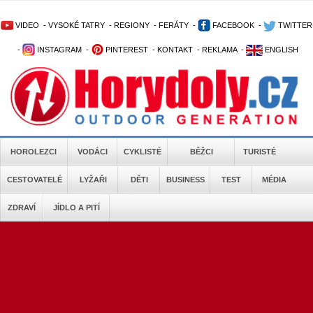
VIDEO
-
VYSOKÉ TATRY
-
REGIONY
-
FERÁTY
-
FACEBOOK
-
TWITTER
-
INSTAGRAM
-
PINTEREST
-
KONTAKT
-
REKLAMA
-
ENGLISH
HOROLEZCI
VODÁCI
CYKLISTÉ
BĚŽCI
TURISTÉ
CESTOVATELÉ
LYŽAŘI
DĚTI
BUSINESS
TEST
MÉDIA
ZDRAVÍ
JÍDLO A PITÍ