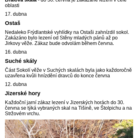
oblasti
17. dubna
Ostaš
Nedaleko Frýdlantské vyhlídky na Ostaši zahnízdil sokol.
Zakázáno bylo lezení od Stěny mladých pánů až po
Jirkovy věže. Zákaz bude odvolám během června.
16. dubna
Suché skály
Část Sokolí věže v Suchých skalách byla jako každoročně
uzavřena kvůli hnízdění dravců do konce června
12. dubna
Jizerské hory
Každoční jarní zákaz lezení v Jizerských horách do 30.
června se týká vybraných skal na Tišině, ve Štolpichu a na
Stržovém vrchu.