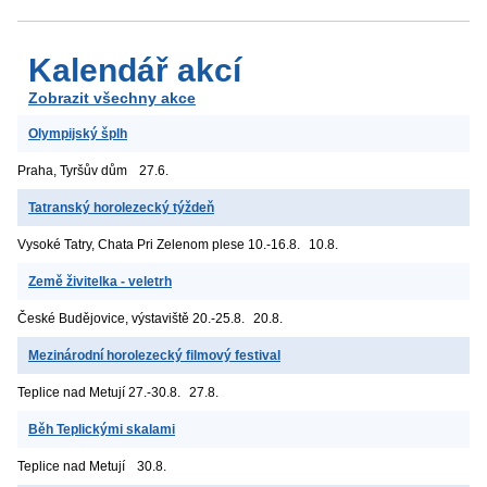
Kalendář akcí
Zobrazit všechny akce
Olympijský šplh
Praha, Tyršův dům
27.6.
Tatranský horolezecký týždeň
Vysoké Tatry, Chata Pri Zelenom plese
10.-16.8.
10.8.
Země živitelka - veletrh
České Budějovice, výstaviště
20.-25.8.
20.8.
Mezinárodní horolezecký filmový festival
Teplice nad Metují
27.-30.8.
27.8.
Běh Teplickými skalami
Teplice nad Metují
30.8.