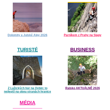
Dolomity a Julské Alpy 2026
Parníkem z Prahy na Slapy
TURISTÉ
BUSINESS
Z Lužických hor na Oybin: to
Ralsko AKTUÁLNĚ 2026
nejlepší na obou stranách hranice
MÉDIA