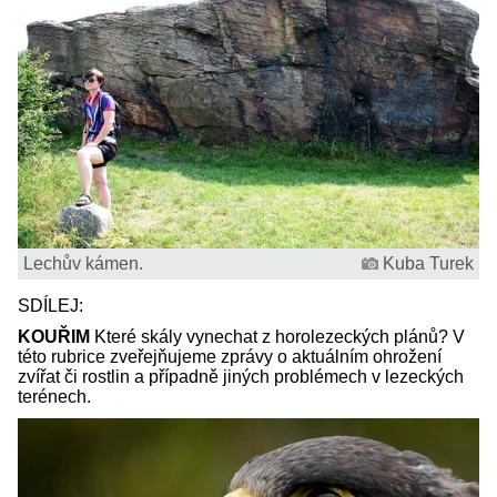
Lechův kámen.
Kuba Turek
SDÍLEJ:
KOUŘIM
Které skály vynechat z horolezeckých plánů? V
této rubrice zveřejňujeme zprávy o aktuálním ohrožení
zvířat či rostlin a případně jiných problémech v lezeckých
terénech.