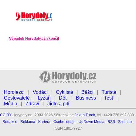
Výpadek Horydoly.cz skončil
Horolezci
Vodáci
Cyklisté
Běžci
Turisté
Cestovatelé
Lyžaři
Děti
Business
Test
Média
Zdraví
Jídlo a pití
CC-BY
Horydoly.cz - 2003-2026 Šéfredaktor:
Jakub Turek
, tel.: +420 728 892 898 -
Redakce
-
Reklama
-
Kariéra
-
Osobní údaje
-
UpDown Media
-
RSS
-
Sitemap
-
ISSN 1801-9927