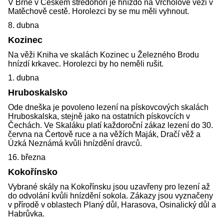
V Brné v Českém středohoří je hnízdo na Vrcholové věži v
Matěchově cestě. Horolezci by se mu měli vyhnout.
8. dubna
Kozinec
Na věži Kniha ve skalách Kozinec u Železného Brodu
hnízdí krkavec. Horolezci by ho neměli rušit.
1. dubna
Hruboskalsko
Ode dneška je povoleno lezení na pískovcových skalách
Hruboskalska, stejně jako na ostatních pískovcích v
Čechách. Ve Skaláku platí každoroční zákaz lezení do 30.
června na Čertově ruce a na věžích Maják, Dračí věž a
Úzká Neznámá kvůli hnízdění dravců.
16. března
Kokořínsko
Vybrané skály na Kokořínsku jsou uzavřeny pro lezení až
do odvolání kvůli hnízdění sokola. Zákazy jsou vyznačeny
v přírodě v oblastech Planý důl, Harasova, Osinalický důl a
Habrůvka.