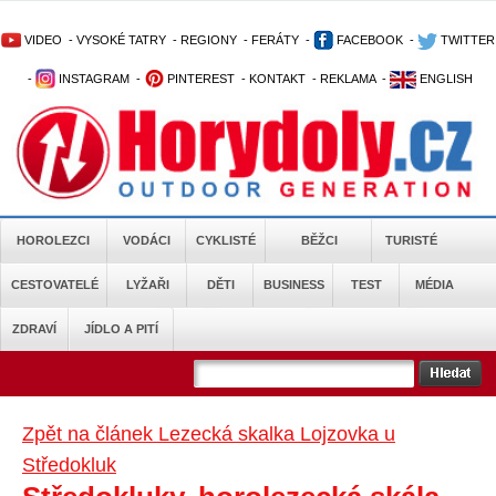
VIDEO
-
VYSOKÉ TATRY
-
REGIONY
-
FERÁTY
-
FACEBOOK
-
TWITTER
-
INSTAGRAM
-
PINTEREST
-
KONTAKT
-
REKLAMA
-
ENGLISH
HOROLEZCI
VODÁCI
CYKLISTÉ
BĚŽCI
TURISTÉ
CESTOVATELÉ
LYŽAŘI
DĚTI
BUSINESS
TEST
MÉDIA
ZDRAVÍ
JÍDLO A PITÍ
Zpět na článek Lezecká skalka Lojzovka u
Středokluk