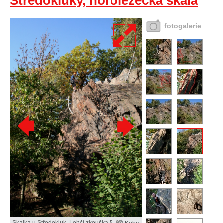
Středokluky, horolezecká skála
fotogalerie
Skalka u Středokluk. Lehčí zkouška 5.
Kuba