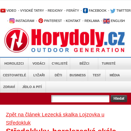
VIDEO
-
VYSOKÉ TATRY
-
REGIONY
-
FERÁTY
-
FACEBOOK
-
TWITTER
-
INSTAGRAM
-
PINTEREST
-
KONTAKT
-
REKLAMA
-
ENGLISH
HOROLEZCI
VODÁCI
CYKLISTÉ
BĚŽCI
TURISTÉ
CESTOVATELÉ
LYŽAŘI
DĚTI
BUSINESS
TEST
MÉDIA
ZDRAVÍ
JÍDLO A PITÍ
Zpět na článek Lezecká skalka Lojzovka u
Středokluk