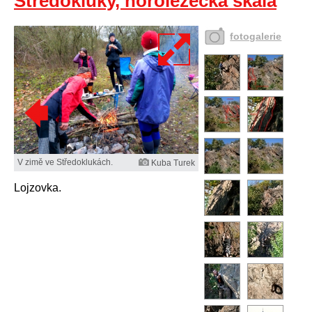
Středokluky, horolezecká skála
fotogalerie
V zimě ve Středoklukách.
Kuba Turek
Lojzovka.