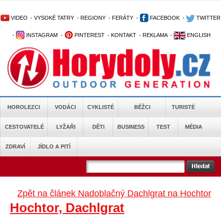
VIDEO
-
VYSOKÉ TATRY
-
REGIONY
-
FERÁTY
-
FACEBOOK
-
TWITTER
-
INSTAGRAM
-
PINTEREST
-
KONTAKT
-
REKLAMA
-
ENGLISH
HOROLEZCI
VODÁCI
CYKLISTÉ
BĚŽCI
TURISTÉ
CESTOVATELÉ
LYŽAŘI
DĚTI
BUSINESS
TEST
MÉDIA
ZDRAVÍ
JÍDLO A PITÍ
Zpět na článek Nadoblačný Dachlgrat na Hochtor
Hochtor, Dachlgrat