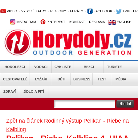
VIDEO
-
VYSOKÉ TATRY
-
REGIONY
-
FERÁTY
-
FACEBOOK
-
TWITTER
-
INSTAGRAM
-
PINTEREST
-
KONTAKT
-
REKLAMA
-
ENGLISH
HOROLEZCI
VODÁCI
CYKLISTÉ
BĚŽCI
TURISTÉ
CESTOVATELÉ
LYŽAŘI
DĚTI
BUSINESS
TEST
MÉDIA
ZDRAVÍ
JÍDLO A PITÍ
Zpět na článek Rodinný výstup Pelikan - Riebe na
Kalbling