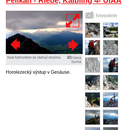
Pelikan - Riebe, Kalbling 4- UIAA
fotogalerie
Nad Admontem se stahují mračna.
Hana
Suchá
Horolezecký výstup v Gesäuse.