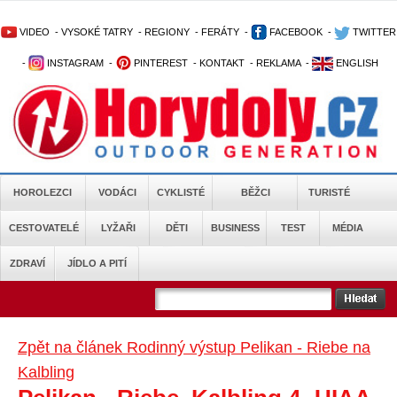
VIDEO
-
VYSOKÉ TATRY
-
REGIONY
-
FERÁTY
-
FACEBOOK
-
TWITTER
-
INSTAGRAM
-
PINTEREST
-
KONTAKT
-
REKLAMA
-
ENGLISH
HOROLEZCI
VODÁCI
CYKLISTÉ
BĚŽCI
TURISTÉ
CESTOVATELÉ
LYŽAŘI
DĚTI
BUSINESS
TEST
MÉDIA
ZDRAVÍ
JÍDLO A PITÍ
Zpět na článek Rodinný výstup Pelikan - Riebe na
Kalbling