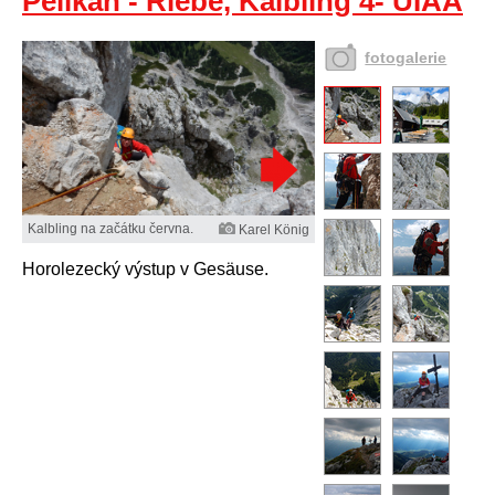
Pelikan - Riebe, Kalbling 4- UIAA
fotogalerie
Kalbling na začátku června.
Karel König
Horolezecký výstup v Gesäuse.