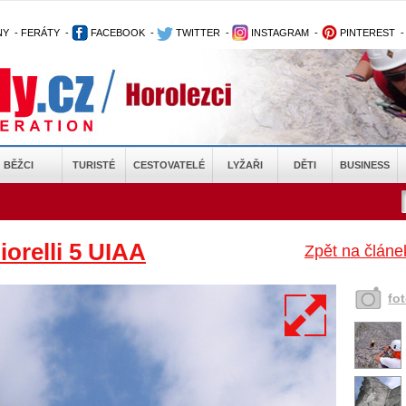
NY
-
FERÁTY
-
FACEBOOK
-
TWITTER
-
INSTAGRAM
-
PINTEREST
BĚŽCI
TURISTÉ
CESTOVATELÉ
LYŽAŘI
DĚTI
BUSINESS
iorelli 5 UIAA
Zpět na článe
fo