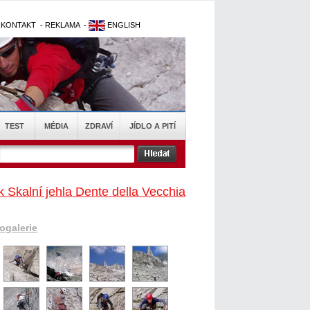
-
KONTAKT
-
REKLAMA
-
ENGLISH
TEST
MÉDIA
ZDRAVÍ
JÍDLO A PITÍ
k Skalní jehla Dente della Vecchia
togalerie