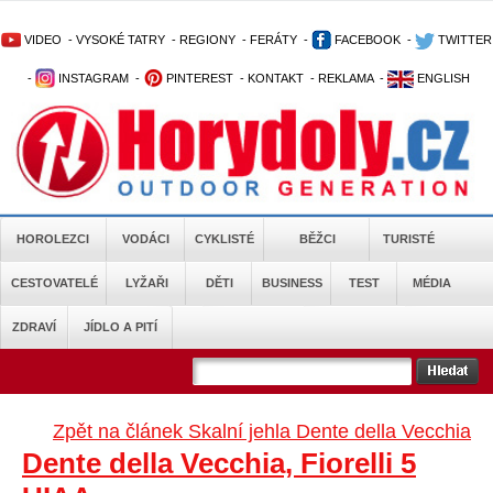
VIDEO
-
VYSOKÉ TATRY
-
REGIONY
-
FERÁTY
-
FACEBOOK
-
TWITTER
-
INSTAGRAM
-
PINTEREST
-
KONTAKT
-
REKLAMA
-
ENGLISH
HOROLEZCI
VODÁCI
CYKLISTÉ
BĚŽCI
TURISTÉ
CESTOVATELÉ
LYŽAŘI
DĚTI
BUSINESS
TEST
MÉDIA
ZDRAVÍ
JÍDLO A PITÍ
Zpět na článek Skalní jehla Dente della Vecchia
Dente della Vecchia, Fiorelli 5