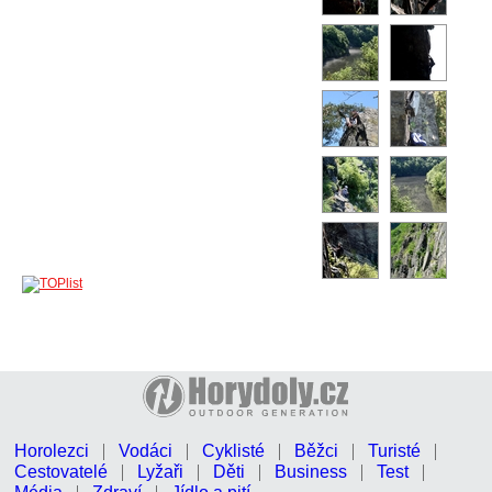
Horolezci
Vodáci
Cyklisté
Běžci
Turisté
Cestovatelé
Lyžaři
Děti
Business
Test