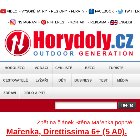
VIDEO
-
VYSOKÉ TATRY
-
REGIONY
-
FERÁTY
-
FACEBOOK
-
TWITTER
-
INSTAGRAM
-
PINTEREST
-
KONTAKT
-
REKLAMA
-
ENGLISH
HOROLEZCI
VODÁCI
CYKLISTÉ
BĚŽCI
TURISTÉ
CESTOVATELÉ
LYŽAŘI
DĚTI
BUSINESS
TEST
MÉDIA
ZDRAVÍ
JÍDLO A PITÍ
Zpět na článek Stěna Mařenka poprvé!
Mařenka, Direttissima 6+ (5 A0).