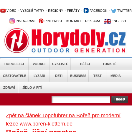
VIDEO
-
VYSOKÉ TATRY
-
REGIONY
-
FERÁTY
-
FACEBOOK
-
TWITTER
-
INSTAGRAM
-
PINTEREST
-
KONTAKT
-
REKLAMA
-
ENGLISH
HOROLEZCI
VODÁCI
CYKLISTÉ
BĚŽCI
TURISTÉ
CESTOVATELÉ
LYŽAŘI
DĚTI
BUSINESS
TEST
MÉDIA
ZDRAVÍ
JÍDLO A PITÍ
Zpět na článek Topoführer na Bořeň pro moderní
lezce www.boren-klettern.de