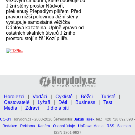
věžovým cimbuřím, které odděluje od
Jižní stěny prostor Nádvoří,
překlenutý Přepadlým pilířem. Před
pravou nižší polovinou Jižní stěny
vystupuje samostatná věžička
Ďáblova kazatelna. Úplně vpravo od
ostatních skalních útvarů Jižního
prostoru stojí nižší Kozí pilíře.
Horolezci
Vodáci
Cyklisté
Běžci
Turisté
Cestovatelé
Lyžaři
Děti
Business
Test
Média
Zdraví
Jídlo a pití
CC-BY
Horydoly.cz - 2003-2026 Šéfredaktor:
Jakub Turek
, tel.: +420 728 892 898 -
Redakce
-
Reklama
-
Kariéra
-
Osobní údaje
-
UpDown Media
-
RSS
-
Sitemap
-
ISSN 1801-9927