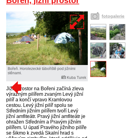
Bořeň, jižní prostor
fotogalerie
Bořeň. Horolezecké tábořiště pod jižními
stěnami.
Kuba Turek
Jižní prostor na Bořeni začíná zleva
výrazným pilířem zvaným Levý jižní
pilíř a končí vpravo Kramlovou
cestou. Levý jižní pilíř spolu se
Středním jižním pilířem tvoří Levý
jižní amfiteátr. Pravý jižní amfiteátr je
ohražen Středním a Pravým jižním
pilířem. U úpatí Pravého jižního pilíře
se šikmo k zvedá Skalní hrad s