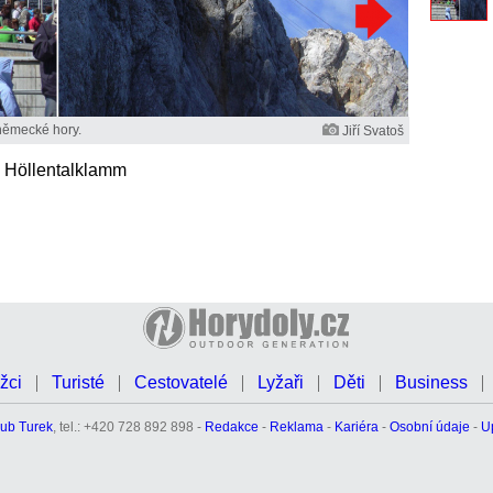
 německé hory.
Jiří Svatoš
r, Höllentalklamm
žci
Turisté
Cestovatelé
Lyžaři
Děti
Business
ub Turek
, tel.: +420 728 892 898 -
Redakce
-
Reklama
-
Kariéra
-
Osobní údaje
-
U