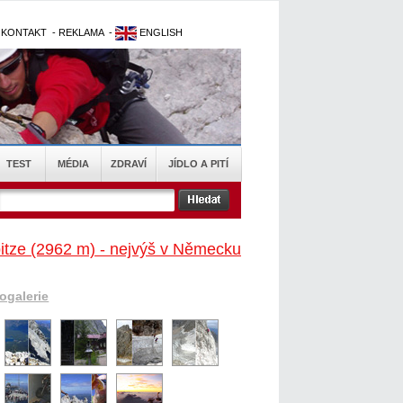
-
KONTAKT
-
REKLAMA
-
ENGLISH
TEST
MÉDIA
ZDRAVÍ
JÍDLO A PITÍ
itze (2962 m) - nejvýš v Německu
togalerie