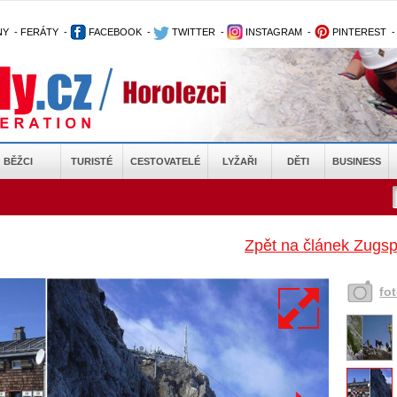
NY
-
FERÁTY
-
FACEBOOK
-
TWITTER
-
INSTAGRAM
-
PINTEREST
BĚŽCI
TURISTÉ
CESTOVATELÉ
LYŽAŘI
DĚTI
BUSINESS
Zpět na článek Zugsp
fo