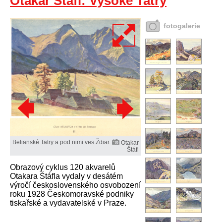
Otakar Štáfl: Vysoké Tatry
fotogalerie
Belianské Tatry a pod nimi ves Ždiar.
Otakar
Štáfl
Obrazový cyklus 120 akvarelů
Otakara Štáfla vydaly v desátém
výročí československého osvobození
roku 1928 Českomoravské podniky
tiskařské a vydavatelské v Praze.