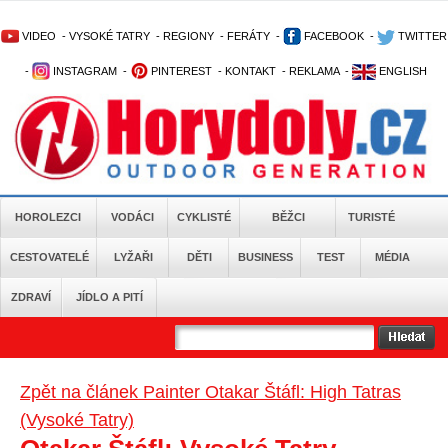
VIDEO
-
VYSOKÉ TATRY
-
REGIONY
-
FERÁTY
-
FACEBOOK
-
TWITTER
-
INSTAGRAM
-
PINTEREST
-
KONTAKT
-
REKLAMA
-
ENGLISH
HOROLEZCI
VODÁCI
CYKLISTÉ
BĚŽCI
TURISTÉ
CESTOVATELÉ
LYŽAŘI
DĚTI
BUSINESS
TEST
MÉDIA
ZDRAVÍ
JÍDLO A PITÍ
Zpět na článek Painter Otakar Štáfl: High Tatras
(Vysoké Tatry)