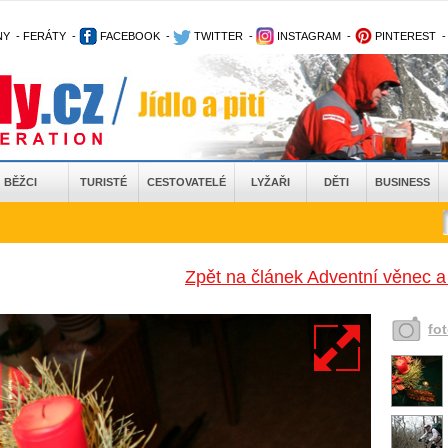
NY
-
FERÁTY
-
FACEBOOK
-
TWITTER
-
INSTAGRAM
-
PINTEREST
BĚŽCI
TURISTÉ
CESTOVATELÉ
LYŽAŘI
DĚTI
BUSINESS
Zpět na článek Adventní věnec a
fo