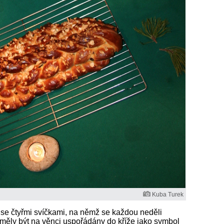
Kuba Turek
se čtyřmi svíčkami, na němž se každou neděli
y měly být na věnci uspořádány do kříže jako symbol