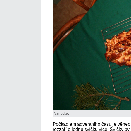
Vánočka.
Počítadlem adventního času je věnec 
rozzáří o jednu svíčku více. Svíčky b