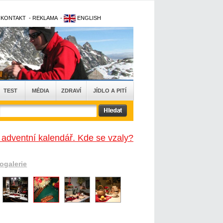
-
KONTAKT
-
REKLAMA
-
ENGLISH
TEST
MÉDIA
ZDRAVÍ
JÍDLO A PITÍ
 adventní kalendář. Kde se vzaly?
togalerie