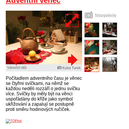
Adventní věnec
fotogalerie
Vánoční stůl.
Kuba Turek
Počítadlem adventního času je věnec
se čtyřmi svíčkami, na němž se
každou neděli rozzáří o jednu svíčku
více. Svíčky by měly být na věnci
uspořádány do kříže jako symbol
ukřižování a zapalují se postupně
proti směru hodinových ručiček.