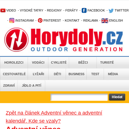
VIDEO
-
VYSOKÉ TATRY
-
REGIONY
-
FERÁTY
-
FACEBOOK
-
TWITTER
-
INSTAGRAM
-
PINTEREST
-
KONTAKT
-
REKLAMA
-
ENGLISH
HOROLEZCI
VODÁCI
CYKLISTÉ
BĚŽCI
TURISTÉ
CESTOVATELÉ
LYŽAŘI
DĚTI
BUSINESS
TEST
MÉDIA
ZDRAVÍ
JÍDLO A PITÍ
Zpět na článek Adventní věnec a adventní
kalendář. Kde se vzaly?