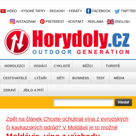
VIDEO
-
VYSOKÉ TATRY
-
REGIONY
-
FERÁTY
-
FACEBOOK
-
TWITTER
-
INSTAGRAM
-
PINTEREST
-
KONTAKT
-
REKLAMA
-
ENGLISH
HOROLEZCI
VODÁCI
CYKLISTÉ
BĚŽCI
TURISTÉ
CESTOVATELÉ
LYŽAŘI
DĚTI
BUSINESS
TEST
MÉDIA
ZDRAVÍ
JÍDLO A PITÍ
Zpět na článek Chcete ochutnat vína z evropských
či kavkazských odrůd? V Moldávii je to možné