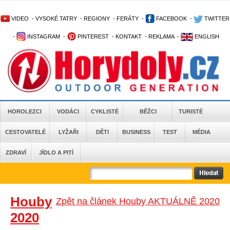
VIDEO
-
VYSOKÉ TATRY
-
REGIONY
-
FERÁTY
-
FACEBOOK
-
TWITTER
-
INSTAGRAM
-
PINTEREST
-
KONTAKT
-
REKLAMA
-
ENGLISH
HOROLEZCI
VODÁCI
CYKLISTÉ
BĚŽCI
TURISTÉ
CESTOVATELÉ
LYŽAŘI
DĚTI
BUSINESS
TEST
MÉDIA
ZDRAVÍ
JÍDLO A PITÍ
Houby
Zpět na článek Houby AKTUÁLNĚ 2020
2020