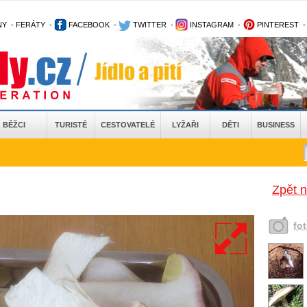
NY
-
FERÁTY
-
FACEBOOK
-
TWITTER
-
INSTAGRAM
-
PINTEREST
BĚŽCI
TURISTÉ
CESTOVATELÉ
LYŽAŘI
DĚTI
BUSINESS
Zpět 
fo