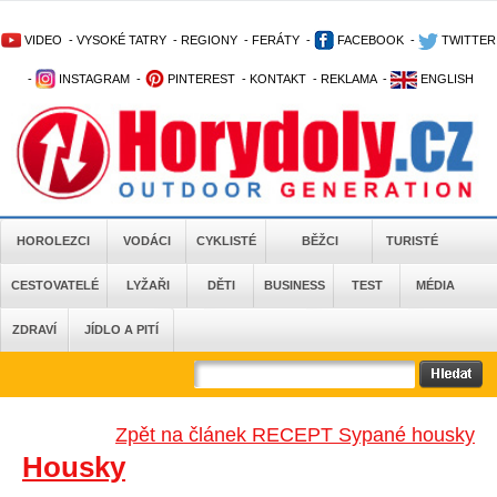
VIDEO
-
VYSOKÉ TATRY
-
REGIONY
-
FERÁTY
-
FACEBOOK
-
TWITTER
-
INSTAGRAM
-
PINTEREST
-
KONTAKT
-
REKLAMA
-
ENGLISH
HOROLEZCI
VODÁCI
CYKLISTÉ
BĚŽCI
TURISTÉ
CESTOVATELÉ
LYŽAŘI
DĚTI
BUSINESS
TEST
MÉDIA
ZDRAVÍ
JÍDLO A PITÍ
Zpět na článek RECEPT Sypané housky
Housky