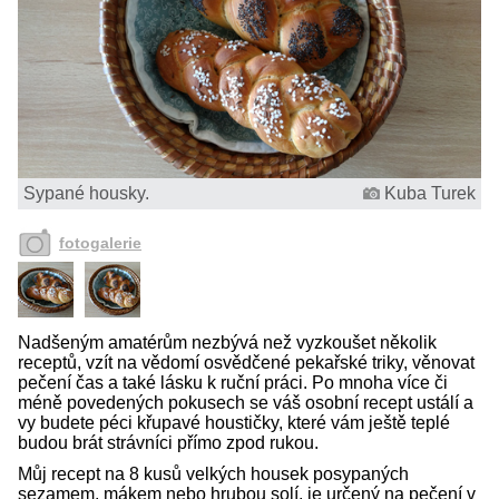
Sypané housky.
Kuba Turek
fotogalerie
Nadšeným amatérům nezbývá než vyzkoušet několik
receptů, vzít na vědomí osvědčené pekařské triky, věnovat
pečení čas a také lásku k ruční práci. Po mnoha více či
méně povedených pokusech se váš osobní recept ustálí a
vy budete péci křupavé houstičky, které vám ještě teplé
budou brát strávníci přímo zpod rukou.
Můj recept na 8 kusů velkých housek posypaných
sezamem, mákem nebo hrubou solí, je určený na pečení v