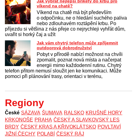
Jak vybrat nejlepší brikety do krbu pro
víkend na chatě?
Víkend na chatě má být především
o odpočinku, ne o hledání suchého paliva
nebo zdlouhavém roztápění krbu. Po
příjezdu si většina z nás přeje co nejrychleji vyhřát dům,
uvařit si horký čaj a užít
Jak vám chytrý telefon může zpříjemnit
outdoorová dobrodružství
Pobyt v přírodě nabízí možnost na chvíli
zpomalit, poznat nová místa a načerpat
energii mimo každodenní rutinu. Chytrý
telefon přitom nemusí sloužit jen ke komunikaci. Může
pomoci při plánování trasy, orientaci v terénu,
Regiony
České
SÁZAVA
ŠUMAVA
RALSKO
KRUŠNÉ HORY
KRKONOŠE
PRAHA
ČESKÝ A SLAVKOVSKÝ LES
BRDY
ČESKÝ KRAS A KŘIVOKLÁTSKO
POVLTAVÍ
JIŽNÍ ČECHY
POLABÍ
ČESKÝ RÁJ