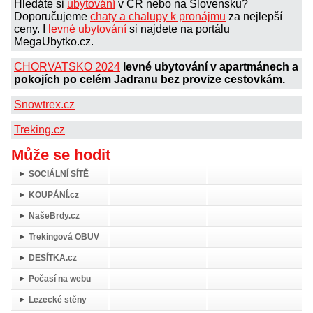
Hledáte si
ubytování
v ČR nebo na Slovensku?
Doporučujeme
chaty a chalupy k pronájmu
za nejlepší
ceny. I
levné ubytování
si najdete na portálu
MegaUbytko.cz.
CHORVATSKO 2024
levné ubytování v apartmánech a
pokojích po celém Jadranu bez provize cestovkám.
Snowtrex.cz
Treking.cz
Může se hodit
SOCIÁLNÍ SÍTĚ
KOUPÁNÍ.cz
NašeBrdy.cz
Trekingová OBUV
DESÍTKA.cz
Počasí na webu
Lezecké stěny