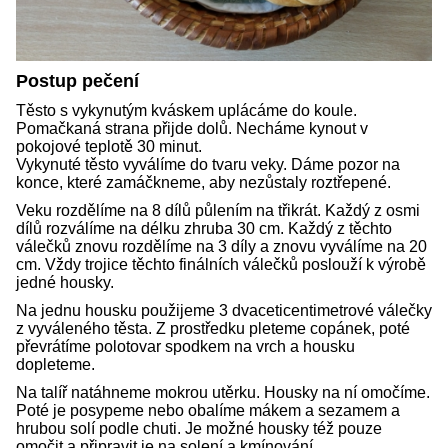
Postup pečení
Těsto s vykynutým kváskem uplácáme do koule.
Pomačkaná strana přijde dolů. Necháme kynout v
pokojové teplotě 30 minut.
Vykynuté těsto vyválíme do tvaru veky. Dáme pozor na
konce, které zamáčkneme, aby nezůstaly roztřepené.
Veku rozdělíme na 8 dílů půlením na třikrát. Každý z osmi
dílů rozválíme na délku zhruba 30 cm. Každý z těchto
válečků znovu rozdělíme na 3 díly a znovu vyválíme na 20
cm. Vždy trojice těchto finálních válečků poslouží k výrobě
jedné housky.
Na jednu housku použijeme 3 dvaceticentimetrové válečky
z vyváleného těsta. Z prostředku pleteme copánek, poté
převrátíme polotovar spodkem na vrch a housku
dopleteme.
Na talíř natáhneme mokrou utěrku. Housky na ní omočíme.
Poté je posypeme nebo obalíme mákem a sezamem a
hrubou solí podle chuti. Je možné housky též pouze
omočit a připravit je na solení a kmínování.