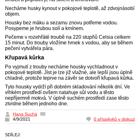
Necháme husky kynout v pokojové teplotě, až zdvojnásobí
objem.
Housky bez máku a sezamu znovu potřeme vodou.
Posypeme je hrubou solí a kmínem.
Pečeme v rozehřáté troubě na 220 stupňů Celsia celkem
15 minut. Do trouby vložíme hrnek s vodou, aby se během
pečení vytvářela pára.
Křupavá kůrka
Po vyjmutí z trouby necháme housky vychladnout v
pokojové teplotě. Jíst je lze již vlažné, ale lepší jsou úplně
chladné, protože teprve na závěr se dotvoří křupavá kůrka.
Tyto housky vydrží při dobrém skladování několik dní. Ve
vlhkém prostředí ovšem natahuje sůl vodu a těsto
nepříjemně mokvá. V úplně suchém prostředí zase těsto
ztvrdne během jednoho dne.
Hana Suchá
4/9/2021
0 příspěvků v diskuzi
SDÍLEJ: