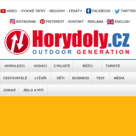
VIDEO
-
VYSOKÉ TATRY
-
REGIONY
-
FERÁTY
-
FACEBOOK
-
TWITTER
-
INSTAGRAM
-
PINTEREST
-
KONTAKT
-
REKLAMA
-
ENGLISH
HOROLEZCI
VODÁCI
CYKLISTÉ
BĚŽCI
TURISTÉ
CESTOVATELÉ
LYŽAŘI
DĚTI
BUSINESS
TEST
MÉDIA
ZDRAVÍ
JÍDLO A PITÍ