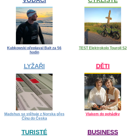
VODÁCI
CYKLISTÉ
Kubkowski přeplaval Balt za 56
TEST Elektrokolo Touroll S2
hodin
LYŽAŘI
DĚTI
Madshus se stěhuje z Norska přes
Vlakem do pohádky
Čínu do Česka
TURISTÉ
BUSINESS