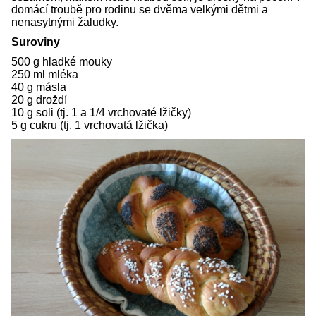
domácí troubě pro rodinu se dvěma velkými dětmi a
nenasytnými žaludky.
Suroviny
500 g hladké mouky
250 ml mléka
40 g másla
20 g droždí
10 g soli (tj. 1 a 1/4 vrchovaté lžičky)
5 g cukru (tj. 1 vrchovatá lžička)