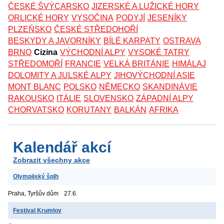
ČESKÉ ŠVÝCARSKO
JIZERSKÉ A LUŽICKÉ HORY
ORLICKÉ HORY
VYSOČINA
PODYJÍ
JESENÍKY
PLZEŇSKO
ČESKÉ STŘEDOHOŘÍ
BESKYDY A JAVORNÍKY
BÍLÉ KARPATY
OSTRAVA
BRNO
Cizina
VÝCHODNÍ ALPY
VYSOKÉ TATRY
STŘEDOMOŘÍ
FRANCIE
VELKÁ BRITÁNIE
HIMÁLAJ
DOLOMITY A JULSKÉ ALPY
JIHOVÝCHODNÍ ASIE
MONT BLANC
POLSKO
NĚMECKO
SKANDINÁVIE
RAKOUSKO
ITÁLIE
SLOVENSKO
ZÁPADNÍ ALPY
CHORVATSKO
KORUTANY
BALKÁN
AFRIKA
Kalendář akcí
Zobrazit všechny akce
Olympijský šplh
Praha, Tyršův dům
27.6.
Festival Krumlov