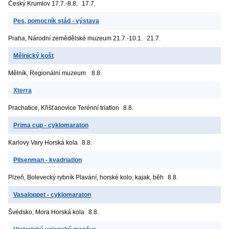
Český Krumlov
17.7.-8.8.
17.7.
Pes, pomocník stád - výstava
Praha, Národní zemědělské muzeum
21.7.-10.1.
21.7.
Mělnický košt
Mělník, Regionální muzeum
8.8.
Xterra
Prachatice, Křišťanovice
Terénní triatlon
8.8.
Prima cup - cyklomaraton
Karlovy Vary
Horská kola
8.8.
Pilsenman - kvadriatlon
Plzeň, Bolevecký rybník
Plavání, horské kolo, kajak, běh
8.8.
Vasaloppet - cyklomaraton
Švédsko, Mora
Horská kola
8.8.