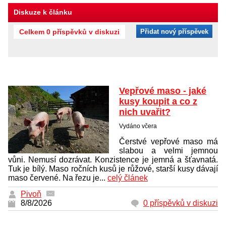
Diskuze k článku
Celkem 0 příspěvků v diskuzi
Přidat nový příspěvek
Vepřové maso - jaké
kusy koupit a co z
nich uvařit?
Vydáno včera
Čerstvé vepřové maso má
slabou a velmi jemnou
vůni. Nemusí dozrávat. Konzistence je jemná a šťavnatá.
Tuk je bílý. Maso ročních kusů je růžové, starší kusy dávají
maso červené. Na řezu je...
celý článek
Pivoň
8/8/2026
0 příspěvků v diskuzi