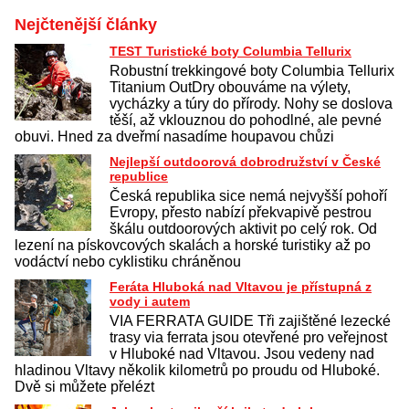
Nejčtenější články
TEST Turistické boty Columbia Tellurix
Robustní trekkingové boty Columbia Tellurix
Titanium OutDry obouváme na výlety,
vycházky a túry do přírody. Nohy se doslova
těší, až vklouznou do pohodlné, ale pevné
obuvi. Hned za dveřmí nasadíme houpavou chůzi
Nejlepší outdoorová dobrodružství v České
republice
Česká republika sice nemá nejvyšší pohoří
Evropy, přesto nabízí překvapivě pestrou
škálu outdoorových aktivit po celý rok. Od
lezení na pískovcových skalách a horské turistiky až po
vodáctví nebo cyklistiku chráněnou
Feráta Hluboká nad Vltavou je přístupná z
vody i autem
VIA FERRATA GUIDE Tři zajištěné lezecké
trasy via ferrata jsou otevřené pro veřejnost
v Hluboké nad Vltavou. Jsou vedeny nad
hladinou Vltavy několik kilometrů po proudu od Hluboké.
Dvě si můžete přelézt