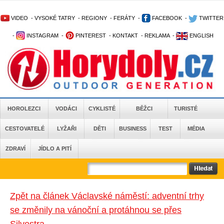
VIDEO
-
VYSOKÉ TATRY
-
REGIONY
-
FERÁTY
-
FACEBOOK
-
TWITTER
-
INSTAGRAM
-
PINTEREST
-
KONTAKT
-
REKLAMA
-
ENGLISH
HOROLEZCI
VODÁCI
CYKLISTÉ
BĚŽCI
TURISTÉ
CESTOVATELÉ
LYŽAŘI
DĚTI
BUSINESS
TEST
MÉDIA
ZDRAVÍ
JÍDLO A PITÍ
Zpět na článek Václavské náměstí: adventní trhy
se změnily na vánoční a protáhnou se přes