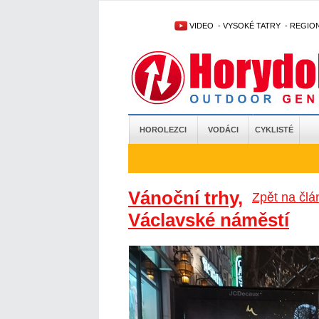
VIDEO
-
VYSOKÉ TATRY
-
REGIO
HOROLEZCI
VODÁCI
CYKLISTÉ
Vánoční trhy,
Zpět na člá
Václavské náměstí