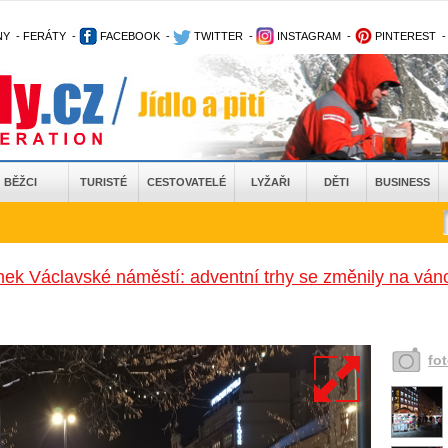
NY
-
FERÁTY
-
FACEBOOK
-
TWITTER
-
INSTAGRAM
-
PINTEREST
BĚŽCI
TURISTÉ
CESTOVATELÉ
LYŽAŘI
DĚTI
BUSINESS
nek Václavské náměstí: adventní trhy se změnily na váno
fo