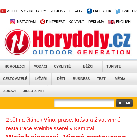
VIDEO
-
VYSOKÉ TATRY
-
REGIONY
-
FERÁTY
-
FACEBOOK
-
TWITTER
-
INSTAGRAM
-
PINTEREST
-
KONTAKT
-
REKLAMA
-
ENGLISH
HOROLEZCI
VODÁCI
CYKLISTÉ
BĚŽCI
TURISTÉ
CESTOVATELÉ
LYŽAŘI
DĚTI
BUSINESS
TEST
MÉDIA
ZDRAVÍ
JÍDLO A PITÍ
Zpět na článek Víno, prase, kráva a život vinné
restaurace Weinbeisserei v Kamptal