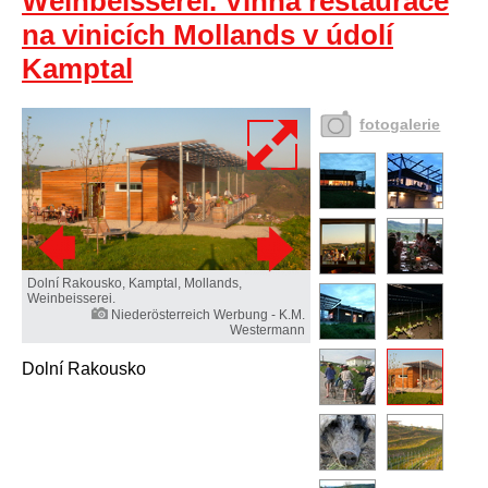
Weinbeisserei. Vinná restaurace
na vinicích Mollands v údolí
Kamptal
fotogalerie
Dolní Rakousko, Kamptal, Mollands,
Weinbeisserei.
Niederösterreich Werbung - K.M.
Westermann
Dolní Rakousko