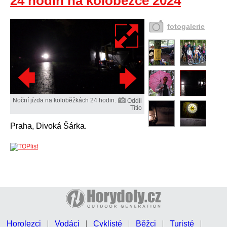
24 hodin na koloběžce 2024
fotogalerie
Noční jízda na koloběžkách 24 hodin.
Oddíl
Titio
Praha, Divoká Šárka.
Horolezci
Vodáci
Cyklisté
Běžci
Turisté