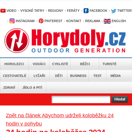
VIDEO
-
VYSOKÉ TATRY
-
REGIONY
-
FERÁTY
-
FACEBOOK
-
TWITTER
-
INSTAGRAM
-
PINTEREST
-
KONTAKT
-
REKLAMA
-
ENGLISH
HOROLEZCI
VODÁCI
CYKLISTÉ
BĚŽCI
TURISTÉ
CESTOVATELÉ
LYŽAŘI
DĚTI
BUSINESS
TEST
MÉDIA
ZDRAVÍ
JÍDLO A PITÍ
Zpět na článek Abychom udrželi koloběžku 24
hodin v pohybu