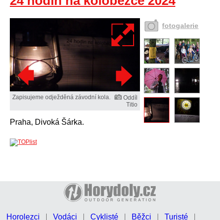
24 hodin na koloběžce 2024
fotogalerie
Zapisujeme odježděná závodní kola.
Oddíl
Titio
Praha, Divoká Šárka.
Horolezci
Vodáci
Cyklisté
Běžci
Turisté