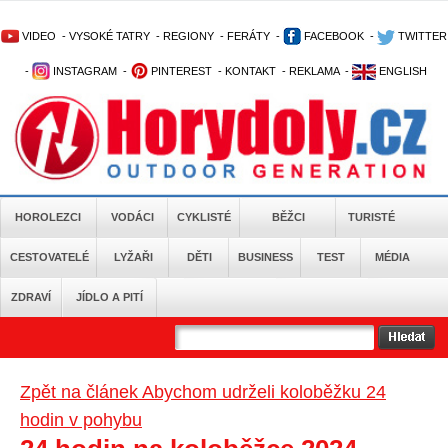
VIDEO
-
VYSOKÉ TATRY
-
REGIONY
-
FERÁTY
-
FACEBOOK
-
TWITTER
-
INSTAGRAM
-
PINTEREST
-
KONTAKT
-
REKLAMA
-
ENGLISH
HOROLEZCI
VODÁCI
CYKLISTÉ
BĚŽCI
TURISTÉ
CESTOVATELÉ
LYŽAŘI
DĚTI
BUSINESS
TEST
MÉDIA
ZDRAVÍ
JÍDLO A PITÍ
Zpět na článek Abychom udrželi koloběžku 24
hodin v pohybu