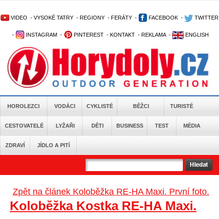
VIDEO
-
VYSOKÉ TATRY
-
REGIONY
-
FERÁTY
-
FACEBOOK
-
TWITTER
-
INSTAGRAM
-
PINTEREST
-
KONTAKT
-
REKLAMA
-
ENGLISH
HOROLEZCI
VODÁCI
CYKLISTÉ
BĚŽCI
TURISTÉ
CESTOVATELÉ
LYŽAŘI
DĚTI
BUSINESS
TEST
MÉDIA
ZDRAVÍ
JÍDLO A PITÍ
Zpět na článek Koloběžka RE-HA Maxi. První foto.
Koloběžka Kostka RE-HA Maxi.