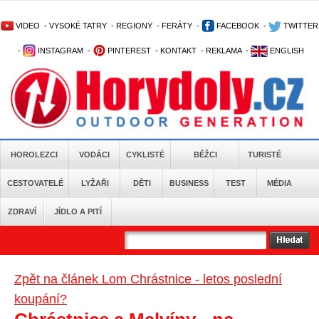
VIDEO
-
VYSOKÉ TATRY
-
REGIONY
-
FERÁTY
-
FACEBOOK
-
TWITTER
-
INSTAGRAM
-
PINTEREST
-
KONTAKT
-
REKLAMA
-
ENGLISH
HOROLEZCI
VODÁCI
CYKLISTÉ
BĚŽCI
TURISTÉ
CESTOVATELÉ
LYŽAŘI
DĚTI
BUSINESS
TEST
MÉDIA
ZDRAVÍ
JÍDLO A PITÍ
Zpět na článek Lom Chrástnice - letos poslední
koupání?