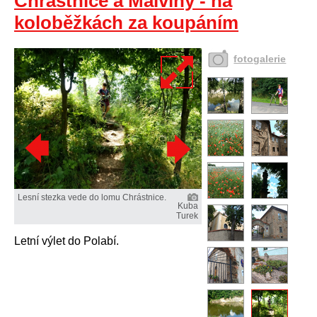
Chrástnice a Malvíny - na
koloběžkách za koupáním
fotogalerie
Lesní stezka vede do lomu Chrástnice.
Kuba
Turek
Letní výlet do Polabí.