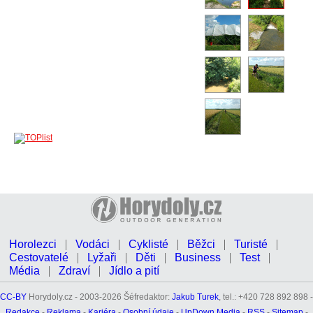
Horolezci
Vodáci
Cyklisté
Běžci
Turisté
Cestovatelé
Lyžaři
Děti
Business
Test
Média
Zdraví
Jídlo a pití
CC-BY
Horydoly.cz - 2003-2026 Šéfredaktor:
Jakub Turek
, tel.: +420 728 892 898 -
Redakce
-
Reklama
-
Kariéra
-
Osobní údaje
-
UpDown Media
-
RSS
-
Sitemap
-