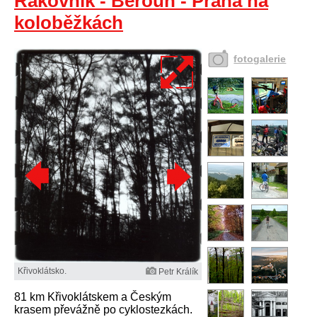
Rakovník - Beroun - Praha na
koloběžkách
fotogalerie
Křivoklátsko.
Petr Králík
81 km Křivoklátskem a Českým
krasem převážně po cyklostezkách.