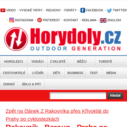
VIDEO
-
VYSOKÉ TATRY
-
REGIONY
-
FERÁTY
-
FACEBOOK
-
TWITTER
-
INSTAGRAM
-
PINTEREST
-
KONTAKT
-
REKLAMA
-
ENGLISH
HOROLEZCI
VODÁCI
CYKLISTÉ
BĚŽCI
TURISTÉ
CESTOVATELÉ
LYŽAŘI
DĚTI
BUSINESS
TEST
MÉDIA
ZDRAVÍ
JÍDLO A PITÍ
Zpět na článek Z Rakovníka přes Křivoklát do
Prahy po cyklostezkách