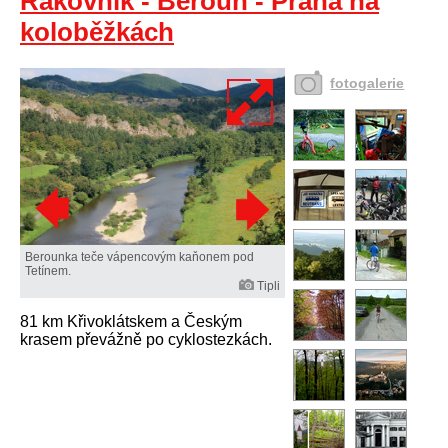
Rakovník - Beroun - Praha na
koloběžkách
fotogalerie
Berounka teče vápencovým kaňonem pod
Tetínem.
Tipli
81 km Křivoklátskem a Českým
krasem převážně po cyklostezkách.