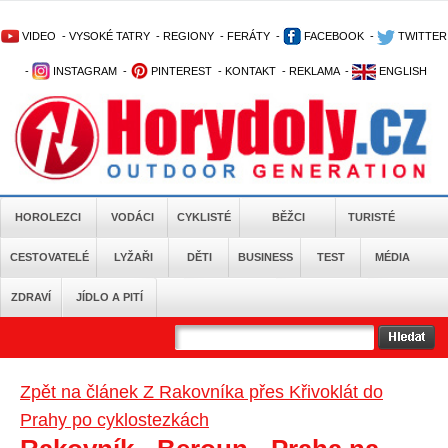
VIDEO
-
VYSOKÉ TATRY
-
REGIONY
-
FERÁTY
-
FACEBOOK
-
TWITTER
-
INSTAGRAM
-
PINTEREST
-
KONTAKT
-
REKLAMA
-
ENGLISH
HOROLEZCI
VODÁCI
CYKLISTÉ
BĚŽCI
TURISTÉ
CESTOVATELÉ
LYŽAŘI
DĚTI
BUSINESS
TEST
MÉDIA
ZDRAVÍ
JÍDLO A PITÍ
Zpět na článek Z Rakovníka přes Křivoklát do
Prahy po cyklostezkách