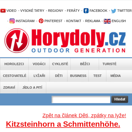
VIDEO
-
VYSOKÉ TATRY
-
REGIONY
-
FERÁTY
-
FACEBOOK
-
TWITTER
-
INSTAGRAM
-
PINTEREST
-
KONTAKT
-
REKLAMA
-
ENGLISH
HOROLEZCI
VODÁCI
CYKLISTÉ
BĚŽCI
TURISTÉ
CESTOVATELÉ
LYŽAŘI
DĚTI
BUSINESS
TEST
MÉDIA
ZDRAVÍ
JÍDLO A PITÍ
Zpět na článek Děti, zpátky na lyže!
Kitzsteinhorn a Schmittenhöhe.