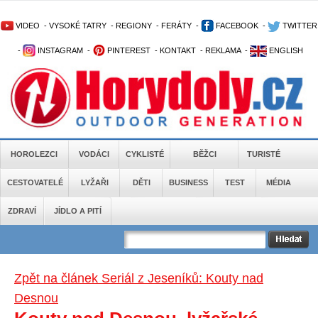
VIDEO
-
VYSOKÉ TATRY
-
REGIONY
-
FERÁTY
-
FACEBOOK
-
TWITTER
-
INSTAGRAM
-
PINTEREST
-
KONTAKT
-
REKLAMA
-
ENGLISH
HOROLEZCI
VODÁCI
CYKLISTÉ
BĚŽCI
TURISTÉ
CESTOVATELÉ
LYŽAŘI
DĚTI
BUSINESS
TEST
MÉDIA
ZDRAVÍ
JÍDLO A PITÍ
Zpět na článek Seriál z Jeseníků: Kouty nad
Desnou