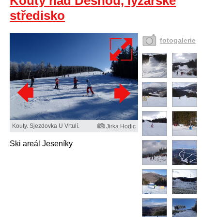
Kouty nad Desnou, lyžařské
středisko
fotogalerie
Kouty. Sjezdovka U Vrtulí.
Jirka Hodic
Ski areál Jeseníky