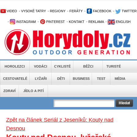
VIDEO
-
VYSOKÉ TATRY
-
REGIONY
-
FERÁTY
-
FACEBOOK
-
TWITTER
-
INSTAGRAM
-
PINTEREST
-
KONTAKT
-
REKLAMA
-
ENGLISH
HOROLEZCI
VODÁCI
CYKLISTÉ
BĚŽCI
TURISTÉ
CESTOVATELÉ
LYŽAŘI
DĚTI
BUSINESS
TEST
MÉDIA
ZDRAVÍ
JÍDLO A PITÍ
Zpět na článek Seriál z Jeseníků: Kouty nad
Desnou