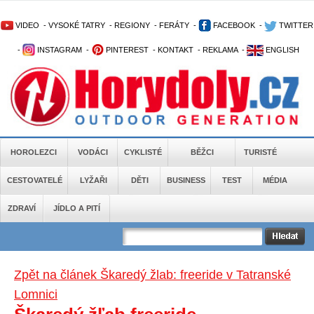
VIDEO
-
VYSOKÉ TATRY
-
REGIONY
-
FERÁTY
-
FACEBOOK
-
TWITTER
-
INSTAGRAM
-
PINTEREST
-
KONTAKT
-
REKLAMA
-
ENGLISH
HOROLEZCI
VODÁCI
CYKLISTÉ
BĚŽCI
TURISTÉ
CESTOVATELÉ
LYŽAŘI
DĚTI
BUSINESS
TEST
MÉDIA
ZDRAVÍ
JÍDLO A PITÍ
Zpět na článek Škaredý žlab: freeride v Tatranské
Lomnici