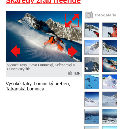
Škaredý žľab freeride
fotogalerie
Vysoké Tatry. Zleva Lomnický, Kežmarský a
Huncovský štít.
TMR
Vysoké Tatry, Lomnický hrebeň,
Tatranská Lomnica.