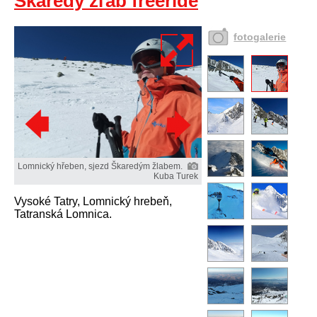
Škaredý žľab freeride
fotogalerie
Lomnický hřeben, sjezd Škaredým žlabem.
Kuba Turek
Vysoké Tatry, Lomnický hrebeň,
Tatranská Lomnica.