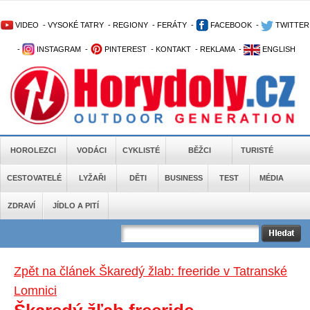
VIDEO
-
VYSOKÉ TATRY
-
REGIONY
-
FERÁTY
-
FACEBOOK
-
TWITTER
-
INSTAGRAM
-
PINTEREST
-
KONTAKT
-
REKLAMA
-
ENGLISH
HOROLEZCI
VODÁCI
CYKLISTÉ
BĚŽCI
TURISTÉ
CESTOVATELÉ
LYŽAŘI
DĚTI
BUSINESS
TEST
MÉDIA
ZDRAVÍ
JÍDLO A PITÍ
Zpět na článek Škaredý žlab: freeride v Tatranské
Lomnici