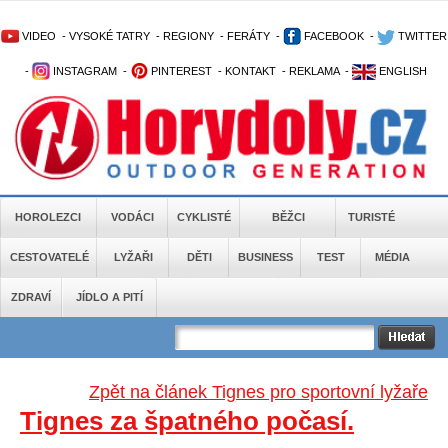
VIDEO
-
VYSOKÉ TATRY
-
REGIONY
-
FERÁTY
-
FACEBOOK
-
TWITTER
-
INSTAGRAM
-
PINTEREST
-
KONTAKT
-
REKLAMA
-
ENGLISH
HOROLEZCI
VODÁCI
CYKLISTÉ
BĚŽCI
TURISTÉ
CESTOVATELÉ
LYŽAŘI
DĚTI
BUSINESS
TEST
MÉDIA
ZDRAVÍ
JÍDLO A PITÍ
Zpět na článek Tignes pro sportovní lyžaře
Tignes za špatného počasí.