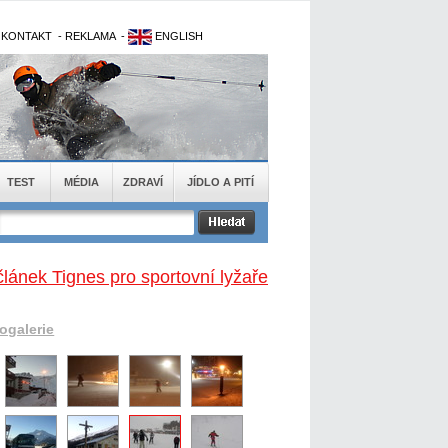
-
KONTAKT
-
REKLAMA
-
ENGLISH
TEST
MÉDIA
ZDRAVÍ
JÍDLO A PITÍ
článek Tignes pro sportovní lyžaře
togalerie