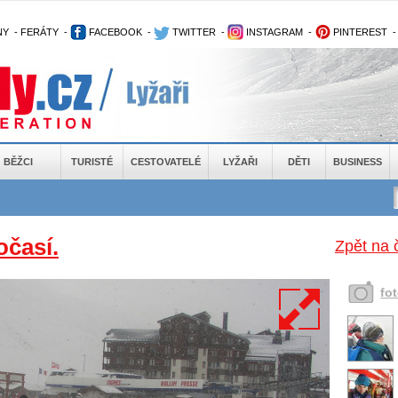
NY
-
FERÁTY
-
FACEBOOK
-
TWITTER
-
INSTAGRAM
-
PINTEREST
BĚŽCI
TURISTÉ
CESTOVATELÉ
LYŽAŘI
DĚTI
BUSINESS
očasí.
Zpět na 
fo