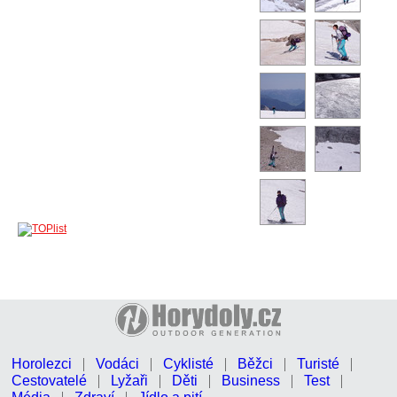
Horolezci
Vodáci
Cyklisté
Běžci
Turisté
Cestovatelé
Lyžaři
Děti
Business
Test