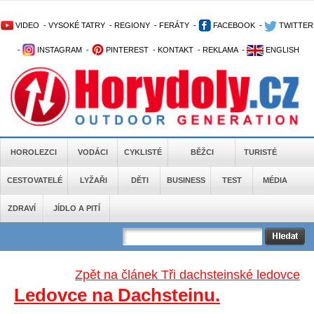
VIDEO
-
VYSOKÉ TATRY
-
REGIONY
-
FERÁTY
-
FACEBOOK
-
TWITTER
-
INSTAGRAM
-
PINTEREST
-
KONTAKT
-
REKLAMA
-
ENGLISH
HOROLEZCI
VODÁCI
CYKLISTÉ
BĚŽCI
TURISTÉ
CESTOVATELÉ
LYŽAŘI
DĚTI
BUSINESS
TEST
MÉDIA
ZDRAVÍ
JÍDLO A PITÍ
Zpět na článek Tři dachsteinské ledovce
Ledovce na Dachsteinu.